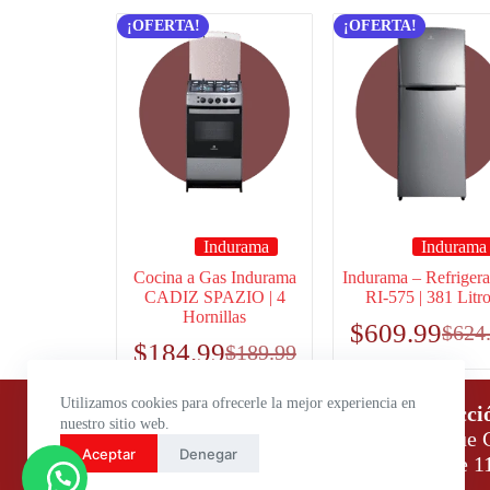
¡OFERTA!
¡OFERTA!
Indurama
Indurama
Cocina a Gas Indurama
Indurama – Refriger
CADIZ SPAZIO | 4
RI-575 | 381 Litr
Hornillas
$
609.99
$
624
$
184.99
$
189.99
Utilizamos cookies para ofrecerle la mejor experiencia en
Horario de atención:
Direcci
nuestro sitio web.
Lunes a Viernes: 9:00 – 18:00
Parque C
Aceptar
Denegar
Sábados: 9:00 – 14:00
Daule 1