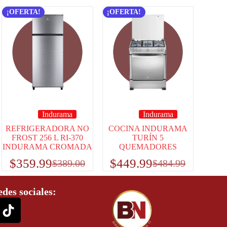
¡OFERTA!
¡OFERTA!
Indurama
Indurama
REFRIGERADORA NO
COCINA INDURAMA
FROST 256 L RI-370
TURÍN 5
INDURAMA CROMADA
QUEMADORES
$
359.99
$
449.99
$
389.00
$
484.99
edes sociales: