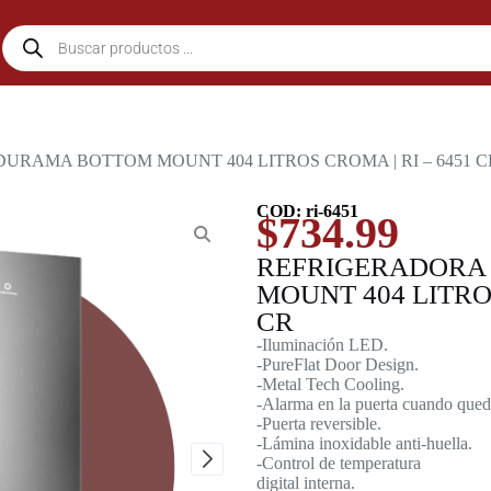
URAMA BOTTOM MOUNT 404 LITROS CROMA | RI – 6451 C
COD: ri-6451
$
734.99
REFRIGERADORA
MOUNT 404 LITROS
CR
-Iluminación LED.
-PureFlat Door Design.
-Metal Tech Cooling.
-Alarma en la puerta cuando queda
-Puerta reversible.
-Lámina inoxidable anti-huella.
-Control de temperatura
digital interna.