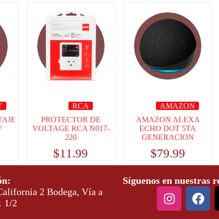
Y
RCA
AMAZON
TAJE
PROTECTOR DE
AMAZON ALEXA
V
VOLTAGE RCA N017-
ECHO DOT 5TA
220
GENERACION
$
11.99
$
79.99
ón:
Síguenos en nuestras r
alifornia 2 Bodega, Vía a
1 1/2