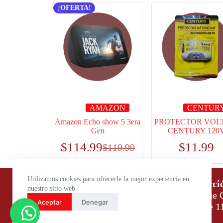
¡OFERTA!
AMAZON
CENTUR
Amazon Echo show 5 3era
PROTECTOR VOL
Gen
CENTURY 120
$
114.99
$
11.99
$
119.99
Utilizamos cookies para ofrecerle la mejor experiencia en
Horario de atención:
Direcci
nuestro sitio web.
Lunes a Viernes: 9:00 – 18:00
Parque C
Aceptar
Denegar
Sábados: 9:00 – 14:00
Daule 1