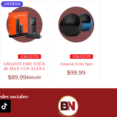
¡OFERTA!
AMAZON
AMAZON
AMAZON FIRE STICK
Amazon Echo Spot
4K MAX CON ALEXA
$
99.99
$
89.99
$
99.99
edes sociales: