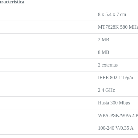
racterística
8 x 5.4 x 7 cm
MT7628K 580 MH
2 MB
8 MB
2 externas
IEEE 802.11b/g/n
2.4 GHz
Hasta 300 Mbps
WPA-PSK/WPA2-
100-240 V/0.35 A