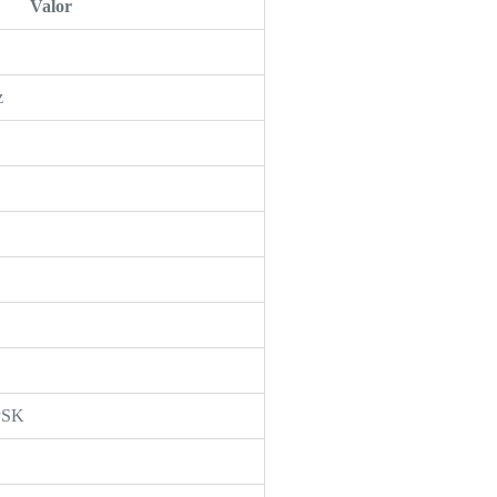
Valor
z
PSK