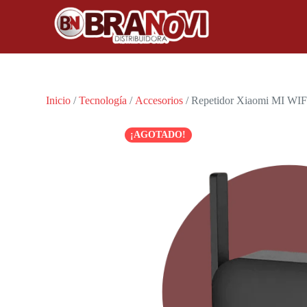
Inicio
/
Tecnología
/
Accesorios
/ Repetidor Xiaomi MI WIFI
¡AGOTADO!