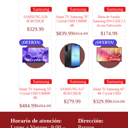
Samsung
Samsung
Samsung
SAMSUNG A26
Smart TV Samsung 70″
Barra de Sonido
8GB/256GB
Crystal UHD U8000F
Samsung HW-C450 2.1
4K
ch con Subwoofer
$
329.99
$
839.99
$
174.99
$
854.99
¡OFERTA!
¡OFERTA!
Samsung
Samsung
Samsung
Smart TV Samsung 55″
SAMSUNG A17
Smart Tv Samsung 43″
Crystal UHD U8000F
8GB/128GB
4K Crystal UHD
4K
$
279.99
$
329.99
$
359.99
$
484.99
$
494.99
Horario de atención:
Dirección:
Lunes a Viernes: 9:00 –
Parque