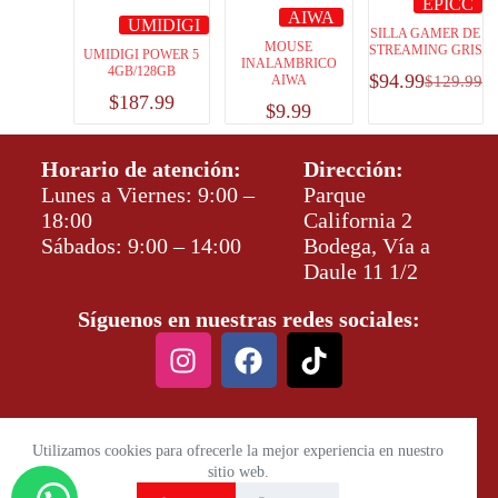
EPICC
AIWA
UMIDIGI
SILLA GAMER DE
MOUSE
STREAMING GRIS
UMIDIGI POWER 5
INALAMBRICO
4GB/128GB
$
94.99
AIWA
$
129.99
$
187.99
$
9.99
Horario de atención:
Dirección:
Lunes a Viernes: 9:00 –
Parque
18:00
California 2
Sábados: 9:00 – 14:00
Bodega, Vía a
Daule 11 1/2
Síguenos en nuestras redes sociales:
Utilizamos cookies para ofrecerle la mejor experiencia en nuestro
sitio web.