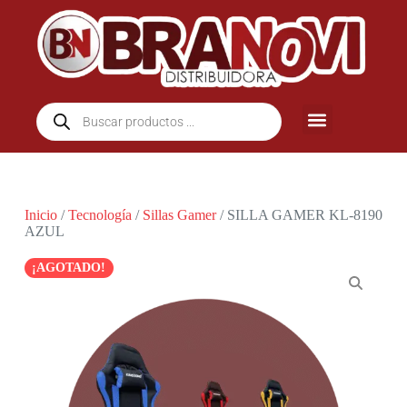
Inicio
/
Tecnología
/
Sillas Gamer
/ SILLA GAMER KL-8190
AZUL
¡AGOTADO!