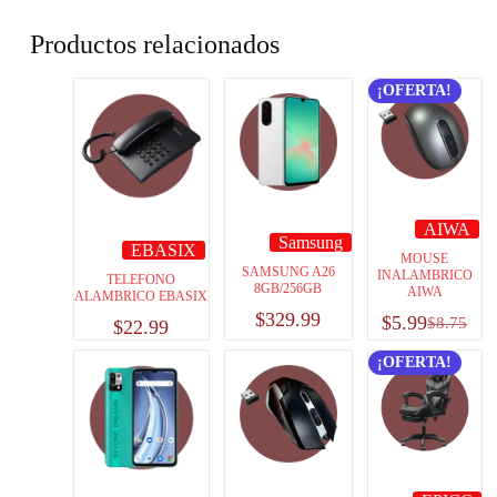
Productos relacionados
¡OFERTA!
AIWA
Samsung
EBASIX
MOUSE
SAMSUNG A26
INALAMBRICO
TELEFONO
8GB/256GB
AIWA
ALAMBRICO EBASIX
$
329.99
$
5.99
$
8.75
$
22.99
¡OFERTA!