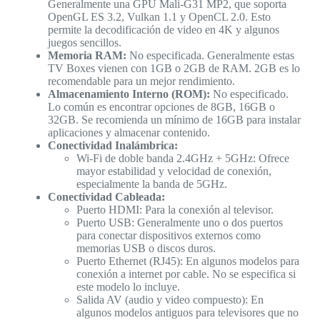
Generalmente una GPU Mali-G31 MP2, que soporta
OpenGL ES 3.2, Vulkan 1.1 y OpenCL 2.0. Esto
permite la decodificación de video en 4K y algunos
juegos sencillos.
Memoria RAM:
No especificada. Generalmente estas
TV Boxes vienen con 1GB o 2GB de RAM. 2GB es lo
recomendable para un mejor rendimiento.
Almacenamiento Interno (ROM):
No especificado.
Lo común es encontrar opciones de 8GB, 16GB o
32GB. Se recomienda un mínimo de 16GB para instalar
aplicaciones y almacenar contenido.
Conectividad Inalámbrica:
Wi-Fi de doble banda 2.4GHz + 5GHz: Ofrece
mayor estabilidad y velocidad de conexión,
especialmente la banda de 5GHz.
Conectividad Cableada:
Puerto HDMI: Para la conexión al televisor.
Puerto USB: Generalmente uno o dos puertos
para conectar dispositivos externos como
memorias USB o discos duros.
Puerto Ethernet (RJ45): En algunos modelos para
conexión a internet por cable. No se especifica si
este modelo lo incluye.
Salida AV (audio y video compuesto): En
algunos modelos antiguos para televisores que no