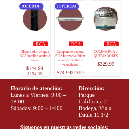
¡OFERTA!
¡OFERTA!
RCA
RCA
RCA
Dispensador de agua
Campana extractora
COCINA RCA 6
RCA botellon oculto 3
RCA horizontal 76cm
QUEMADORES
llaves
acero inoxidable 2
$
329.99
velocidades
$
144.99
$
74.99
$
79.99
$
154.99
Horario de atención:
Dirección:
Lunes a Viernes: 9:00 –
Parque
18:00
California 2
Sábados: 9:00 – 14:00
Bodega, Vía a
Daule 11 1/2
Síguenos en nuestras redes sociales: