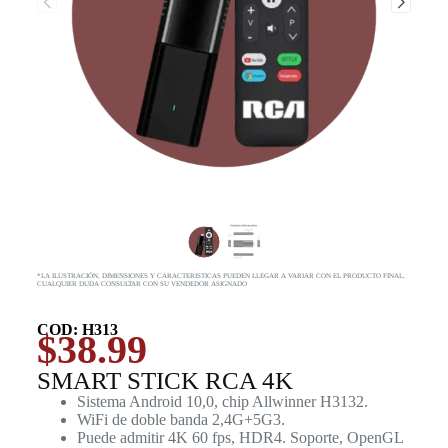
*LA ILUSTRACIÓN, DIMENSIONES Y CARACTERISTICAS PUEDEN LLEGAR A VARIAR CON EL PRODUCTO FINAL,
CUALQUIER DUDA CONSULTAR CON SU VENDEDOR ASIGNADO
COD: H313
$
38.99
SMART STICK RCA 4K
Sistema Android 10,0, chip Allwinner H3132.
WiFi de doble banda 2,4G+5G3.
Puede admitir 4K 60 fps, HDR4. Soporte, OpenGL