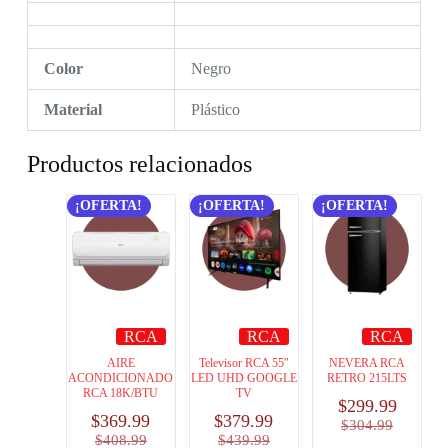
Color
Negro
Material
Plástico
Productos relacionados
¡OFERTA!
¡OFERTA!
¡OFERTA!
RCA
RCA
RCA
AIRE
Televisor RCA 55″
NEVERA RCA
ACONDICIONADO
LED UHD GOOGLE
RETRO 215LTS
RCA 18K/BTU
TV
$
299.99
$
369.99
$
379.99
$
304.99
$
408.99
$
439.99