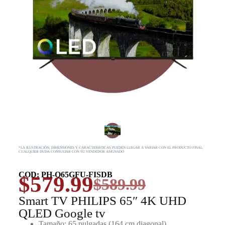
*LA ILUSTRACIÓN, DIMENSIONES Y CARACTERISTICAS PUEDEN LLEGAR A VARIAR CON EL PRODUCTO FINAL,
CUALQUIER DUDA CONSULTAR CON SU VENDEDOR ASIGNADO
COD: PH-Q65GFU-FISDB
$
579.99
$
589.99
Smart TV PHILIPS 65″ 4K UHD
QLED Google tv
Tamaño: 65 pulgadas (164 cm diagonal).