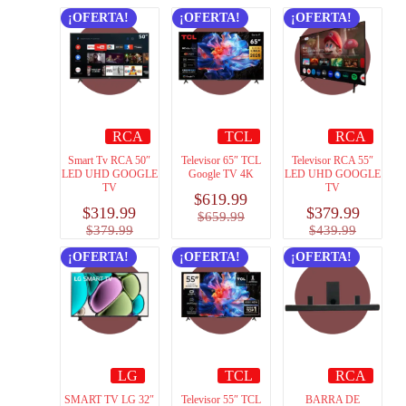
¡OFERTA!
¡OFERTA!
¡OFERTA!
RCA
TCL
RCA
Smart Tv RCA 50″
Televisor 65″ TCL
Televisor RCA 55″
LED UHD GOOGLE
Google TV 4K
LED UHD GOOGLE
TV
TV
$
619.99
$
319.99
$
379.99
$
659.99
$
379.99
$
439.99
¡OFERTA!
¡OFERTA!
¡OFERTA!
LG
TCL
RCA
SMART TV LG 32″
Televisor 55″ TCL
BARRA DE