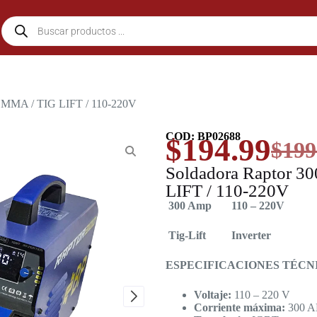
1 MMA / TIG LIFT / 110-220V
COD: BP02688
$
194.99
$
199
Soldadora Raptor 3
LIFT / 110-220V
300 Amp
110 – 220V
Tig-Lift
Inverter
ESPECIFICACIONES TÉCN
Voltaje:
110 – 220 V
Corriente máxima:
300 