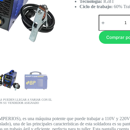
Tecnología:
IGBT
Ciclo de trabajo:
60% Trab
Comprar p
AS PUEDEN LLEGAR A VARIAR CON EL
ON SU VENDEDOR ASIGNADO
PERIOS), es una máquina potente que puede trabajar a 110V y 220V
slado), una de las principales características de esta soldadora es su pa
un trabajo ágil y eficiente, perfecta para tu taller. Esta pantalla cuent