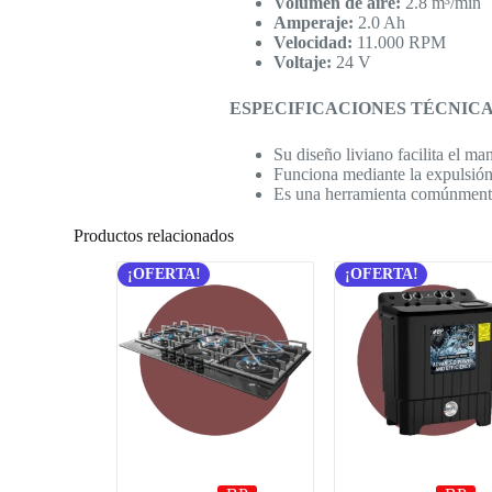
Volumen de aire:
2.8 m³/min
Amperaje:
2.0 Ah
Velocidad:
11.000 RPM
Voltaje:
24 V
ESPECIFICACIONES TÉCNIC
Su diseño liviano facilita el m
Funciona mediante la expulsión d
Es una herramienta comúnmente 
Productos relacionados
¡OFERTA!
¡OFERTA!