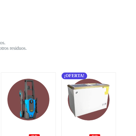
os.
otros residuos.
¡OFERTA!