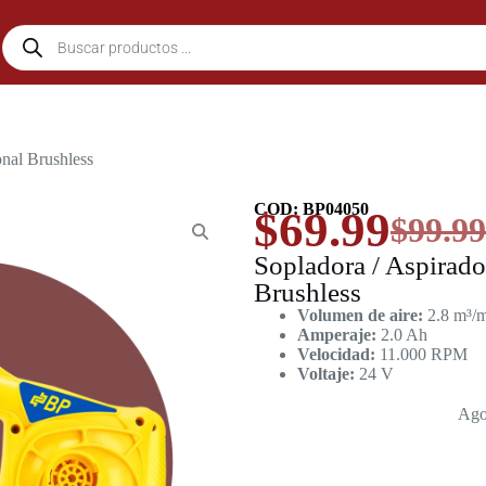
onal Brushless
COD: BP04050
$
69.99
$
99.99
Sopladora / Aspirado
Brushless
Volumen de aire:
2.8 m³/
Amperaje:
2.0 Ah
Velocidad:
11.000 RPM
Voltaje:
24 V
Ago