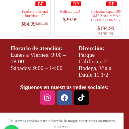
BP
BP
BP
Taladro Profesional
Reflector LED
Soldadora Raptor 300
Brushless 1/2″
AMP 2 en 1 MMA /
$
29.99
TIG LIFT / 110-220V
$
84.99
$
89.99
$
194.99
$
199.99
Horario de atención:
Dirección:
Lunes a Viernes: 9:00 –
Parque
18:00
California 2
Sábados: 9:00 – 14:00
Bodega, Vía a
Daule 11 1/2
Síguenos en nuestras redes sociales:
Utilizamos cookies para ofrecerle la mejor experiencia en nuestro
sitio web.