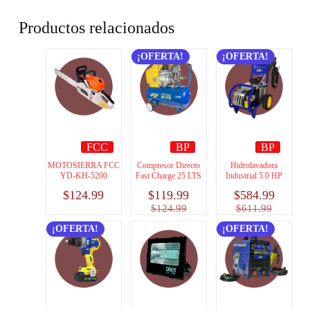
Productos relacionados
¡OFERTA!
¡OFERTA!
FCC
BP
BP
MOTOSIERRA FCC
Compresor Directo
Hidrolavadora
YD-KH-5200
Fast Charge 25 LTS
Industrial 5.0 HP
$
124.99
$
119.99
$
584.99
$
124.99
$
611.99
¡OFERTA!
¡OFERTA!