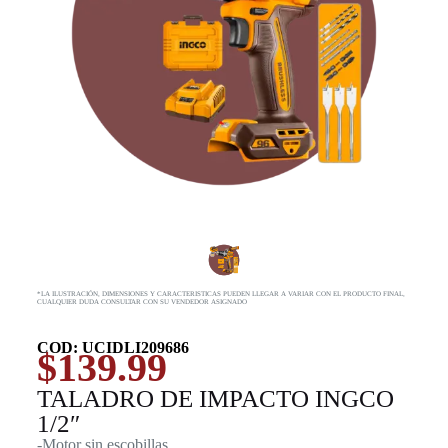
*LA ILUSTRACIÓN, DIMENSIONES Y CARACTERISTICAS PUEDEN LLEGAR A VARIAR CON EL PRODUCTO FINAL,
CUALQUIER DUDA CONSULTAR CON SU VENDEDOR ASIGNADO
COD: UCIDLI209686
$
139.99
TALADRO DE IMPACTO INGCO
1/2″
-Motor sin escobillas