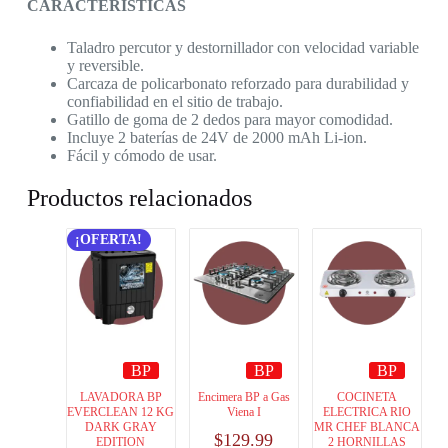
CARACTERÍSTICAS
Taladro percutor y destornillador con velocidad variable
y reversible.
Carcaza de policarbonato reforzado para durabilidad y
confiabilidad en el sitio de trabajo.
Gatillo de goma de 2 dedos para mayor comodidad.
Incluye 2 baterías de 24V de 2000 mAh Li-ion.
Fácil y cómodo de usar.
Productos relacionados
¡OFERTA!
BP
BP
BP
LAVADORA BP
Encimera BP a Gas
COCINETA
EVERCLEAN 12 KG
Viena I
ELECTRICA RIO
DARK GRAY
MR CHEF BLANCA
$
129.99
EDITION
2 HORNILLAS