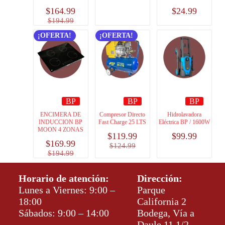
$
164.99
$
24.99
$
194.99
¡OFERTA!
¡OFERTA!
BP
BP
BP
ENCIMERA DE
Compresor Directo
Hidrolavadora
INDUCCION BP
Fast Charge 25 LTS
Eléctrica BP / 1600W
MOON 4 ZONAS
$
119.99
$
99.99
$
169.99
$
124.99
$
194.99
Horario de atención:
Dirección:
Lunes a Viernes: 9:00 –
Parque
18:00
California 2
Sábados: 9:00 – 14:00
Bodega, Vía a
Daule 11 1/2