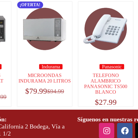
¡OFERTA!
Indurama
Panasonic
S
MICROONDAS
TELEFONO
LT
INDURAMA 20 LITROS
ALAMBRICO
PANASONIC TS500
$
79.99
$
94.99
BLANCO
.99
$
27.99
ón:
Síguenos en nuestras r
alifornia 2 Bodega, Vía a
1 1/2