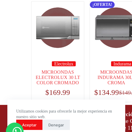
¡OFERTA!
Electrolux
Indurama
MICROONDAS
MICROONDA
ELECTROLUX 30 LT
INDURAMA 30
COLOR CROMADO
CROMA
$
169.99
$
134.99
$
149
Utilizamos cookies para ofrecerle la mejor experiencia en
Horario de atención:
Direcci
nuestro sitio web.
Lunes a Viernes: 9:00 – 18:00
Parque C
Aceptar
Denegar
Sábados: 9:00 – 14:00
Daule 1