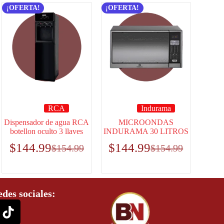
¡OFERTA!
¡OFERTA!
RCA
Indurama
Dispensador de agua RCA
MICROONDAS
botellon oculto 3 llaves
INDURAMA 30 LITROS
$
144.99
$
144.99
$
154.99
$
154.99
edes sociales: