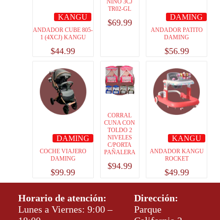
NIÑO 3CJ
TR02-GL
KANGU
DAMING
$
69.99
ANDADOR CUBE 805-
ANDADOR PATITO
1 (4XCJ) KANGU
DAMING
$
44.99
$
56.99
CORRAL
CUNA CON
TOLDO 2
DAMING
KANGU
NIVELES
C/PORTA
COCHE VIAJERO
ANDADOR KANGU
PAÑALERA
DAMING
ROCKET
$
94.99
$
99.99
$
49.99
Horario de atención:
Dirección:
Lunes a Viernes: 9:00 –
Parque