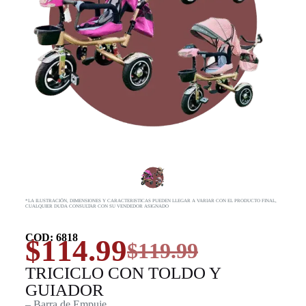
*LA ILUSTRACIÓN, DIMENSIONES Y CARACTERISTICAS PUEDEN LLEGAR A VARIAR CON EL PRODUCTO FINAL,
CUALQUIER DUDA CONSULTAR CON SU VENDEDOR ASIGNADO
COD: 6818
$
114.99
$
119.99
TRICICLO CON TOLDO Y
GUIADOR
– Barra de Empuje