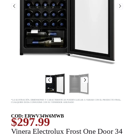
*LA ILUSTRACIÓN, DIMENSIONES Y CARACTERISTICAS PUEDEN LLEGAR A VARIAR CON EL PRODUCTO FINAL,
CUALQUIER DUDA CONSULTAR CON SU VENDEDOR ASIGNADO
COD: ERWV34W6MWB
$
297.99
Vinera Electrolux Frost One Door 34