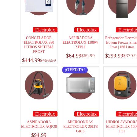
Electrolux
Electrolux
Electrolu
CONGELADOR
ASPIRADORA
Refrigerador Electrol
ELECTROLUX 380
ELECTROLUX 1300W
Bottom Freezer Smar
LITROS SISTEMA
2 EN 1
Frost | 166 Litros
FROST
$
64.99
$
299.99
$
69.99
$
339.9
$
444.99
$
458.50
¡OFERTA!
Electrolux
Electrolux
Electrolu
ASPIRADORA
MICROONDAS
HIDROLAVADOR
ELECTROLUX AQP20
ELECTROLUX 20LTS
ELECTROLUX 165
GRIS
PSI
$
94.99