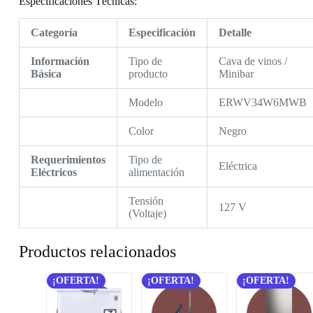
Especificaciones Técnicas:
Categoría
Especificación
Detalle
Información
Tipo de
Cava de vinos /
Básica
producto
Minibar
Modelo
ERWV34W6MWB
Color
Negro
Requerimientos
Tipo de
Eléctrica
Eléctricos
alimentación
Tensión
127 V
(Voltaje)
Productos relacionados
¡OFERTA!
¡OFERTA!
¡OFERTA!