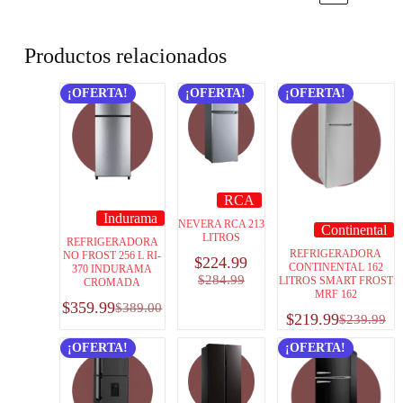
Productos relacionados
¡OFERTA!
¡OFERTA!
¡OFERTA!
RCA
Indurama
NEVERA RCA 213
Continental
LITROS
REFRIGERADORA
REFRIGERADORA
NO FROST 256 L RI-
$
224.99
CONTINENTAL 162
370 INDURAMA
$
284.99
LITROS SMART FROST
CROMADA
MRF 162
$
359.99
$
389.00
$
219.99
$
239.99
¡OFERTA!
¡OFERTA!