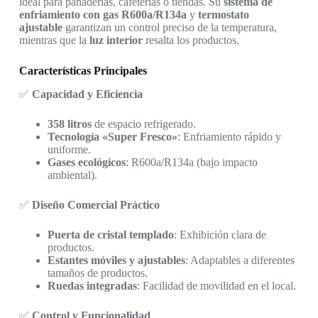
ideal para panaderías, cafeterías o tiendas. Su
sistema de
enfriamiento con gas R600a/R134a
y
termostato
ajustable
garantizan un control preciso de la temperatura,
mientras que la
luz interior
resalta los productos.
Características Principales
✅
Capacidad y Eficiencia
358 litros
de espacio refrigerado.
Tecnología «Super Fresco»
: Enfriamiento rápido y
uniforme.
Gases ecológicos
: R600a/R134a (bajo impacto
ambiental).
✅
Diseño Comercial Práctico
Puerta de cristal templado
: Exhibición clara de
productos.
Estantes móviles y ajustables
: Adaptables a diferentes
tamaños de productos.
Ruedas integradas
: Facilidad de movilidad en el local.
✅
Control y Funcionalidad