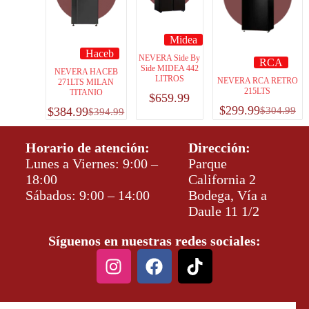
Midea
Haceb
NEVERA Side By
RCA
Side MIDEA 442
NEVERA HACEB
LITROS
NEVERA RCA RETRO
271LTS MILAN
215LTS
TITANIO
$
659.99
$
299.99
$
384.99
$
304.99
$
394.99
Horario de atención:
Dirección:
Lunes a Viernes: 9:00 –
Parque
18:00
California 2
Sábados: 9:00 – 14:00
Bodega, Vía a
Daule 11 1/2
Síguenos en nuestras redes sociales: