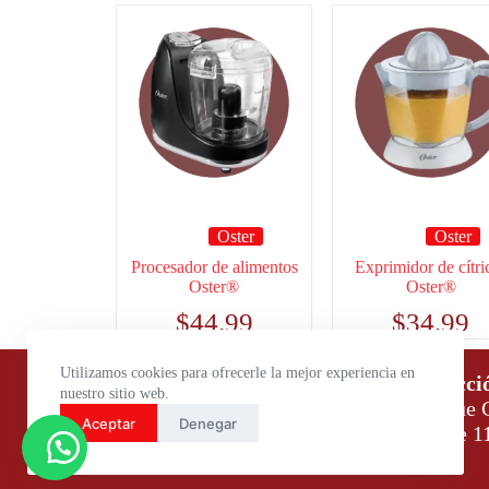
Oster
Oster
Procesador de alimentos
Exprimidor de cítri
Oster®
Oster®
$
44.99
$
34.99
Utilizamos cookies para ofrecerle la mejor experiencia en
Horario de atención:
Direcci
nuestro sitio web.
Lunes a Viernes: 9:00 – 18:00
Parque C
Aceptar
Denegar
Sábados: 9:00 – 14:00
Daule 1