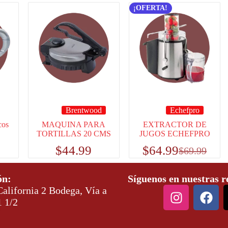
¡OFERTA!
Brentwood
Echefpro
cos
MAQUINA PARA
EXTRACTOR DE
TORTILLAS 20 CMS
JUGOS ECHEFPRO
$
44.99
$
64.99
$
69.99
ón:
Síguenos en nuestras r
alifornia 2 Bodega, Vía a
1 1/2