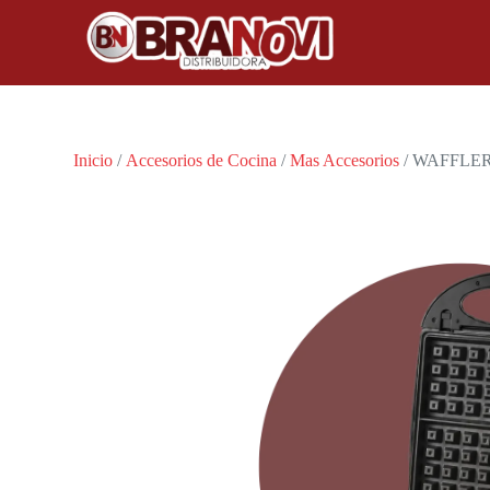
Inicio
/
Accesorios de Cocina
/
Mas Accesorios
/ WAFFLE