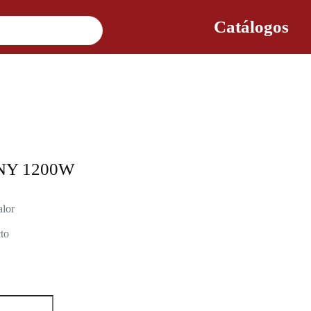
Catálogos
NY 1200W
alor
to