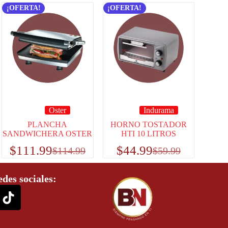
¡OFERTA!
¡OFERTA!
Oster
Indurama
PLANCHA
HORNO TOSTADOR
SANDWICHERA OSTER
HTI 10 LITROS
$
111.99
$
44.99
$
114.99
$
59.99
edes sociales: