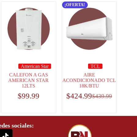
¡OFERTA!
American Star
TCL
CALEFON A GAS
AIRE
AMERICAN STAR
ACONDICIONADO TCL
12LTS
18K/BTU
$
99.99
$
424.99
$
439.99
edes sociales: