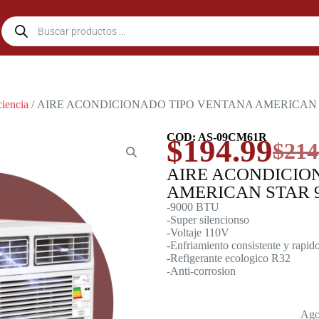
ciencia
/ AIRE ACONDICIONADO TIPO VENTANA AMERICAN 
COD: AS-09CM61R
$
194.99
$
214
AIRE ACONDICIO
AMERICAN STAR 
-9000 BTU
-Super silencionso
-Voltaje 110V
-Enfriamiento consistente y rapid
-Refigerante ecologico R32
-Anti-corrosion
Ago