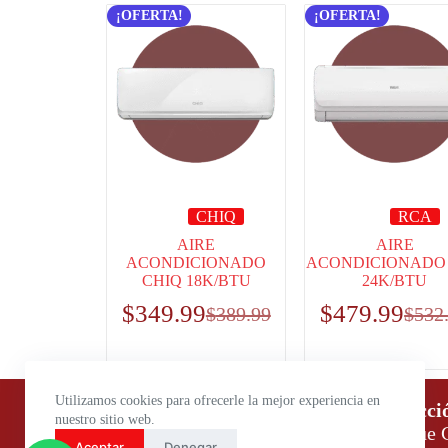
¡OFERTA!
¡OFERTA!
CHIQ
RCA
AIRE
AIRE
ACONDICIONADO
ACONDICIONADO
CHIQ 18K/BTU
24K/BTU
$
349.99
$
479.99
$
389.99
$
532
Utilizamos cookies para ofrecerle la mejor experiencia en
Horario de atención:
Direcci
nuestro sitio web.
Lunes a Viernes: 9:00 – 18:00
Parque C
Aceptar
Denegar