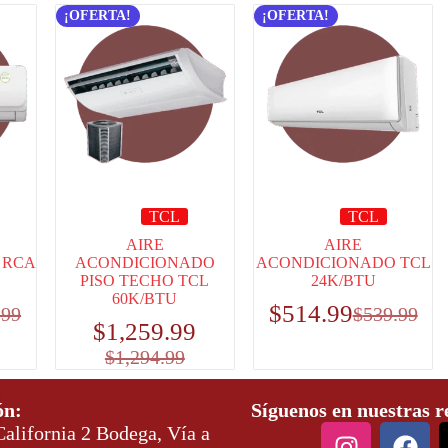
¡OFERTA!
¡OFERTA!
TCL
TCL
AIRE
AIRE
 RCA
ACONDICIONADO
ACONDICIONADO TCL
PISO TECHO TCL
24K/BTU
60K/BTU
$
514.99
.99
$
539.99
$
1,259.99
$
1,294.99
ón:
Síguenos en nuestras r
alifornia 2 Bodega, Vía a