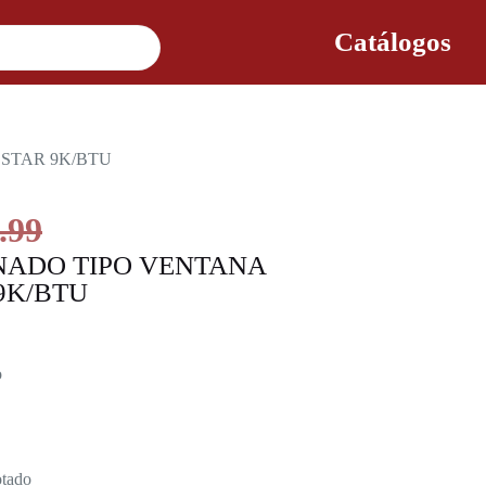
Catálogos
STAR 9K/BTU
.99
NADO TIPO VENTANA
9K/BTU
o
tado