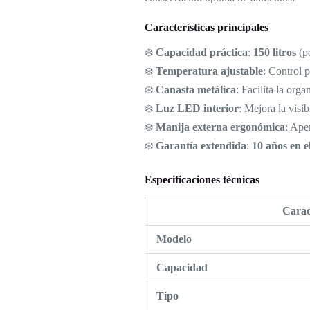
Características principales
❄️
Capacidad práctica
:
150 litros
(pe
❄️
Temperatura ajustable
: Control 
❄️
Canasta metálica
: Facilita la org
❄️
Luz LED interior
: Mejora la visib
❄️
Manija externa ergonómica
: Ape
❄️
Garantía extendida
:
10 años en 
Especificaciones técnicas
Carac
Modelo
Capacidad
Tipo