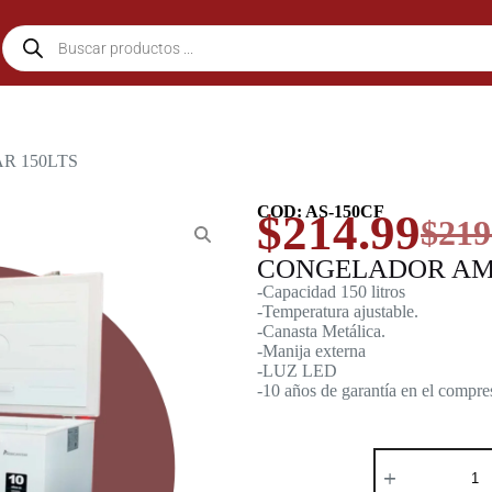
R 150LTS
COD: AS-150CF
$
214.99
$
219
CONGELADOR AME
-Capacidad 150 litros
-Temperatura ajustable.
-Canasta Metálica.
-Manija externa
-LUZ LED
-10 años de garantía en el compre