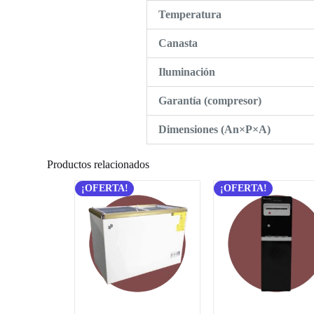
Temperatura
Canasta
Iluminación
Garantía (compresor)
Dimensiones (An×P×A)
Productos relacionados
¡OFERTA!
¡OFERTA!