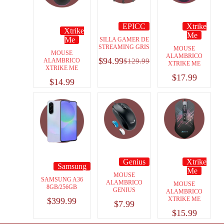
EPICC
Xtrike
Xtrike
Me
Me
SILLA GAMER DE
STREAMING GRIS
MOUSE
MOUSE
ALAMBRICO
$
94.99
ALAMBRICO
$
129.99
XTRIKE ME
XTRIKE ME
$
17.99
$
14.99
Genius
Xtrike
Samsung
Me
MOUSE
SAMSUNG A36
ALAMBRICO
MOUSE
8GB/256GB
GENIUS
ALAMBRICO
XTRIKE ME
$
399.99
$
7.99
$
15.99