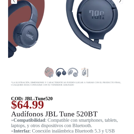
*LA ILUSTRACIÓN, DIMENSIONES Y CARACTERISTICAS PUEDEN LLEGAR A VARIAR CON EL PRODUCTO FINAL,
CUALQUIER DUDA CONSULTAR CON SU VENDEDOR ASIGNADO
COD: JBL-Tune520
$
64.99
Audífonos JBL Tune 520BT
»
Compatibilidad
: Compatible con smartphones, tablets,
laptops, y otros dispositivos con Bluetooth.
»
Interfaz
: Conexión inalámbrica Bluetooth 5.3 y USB