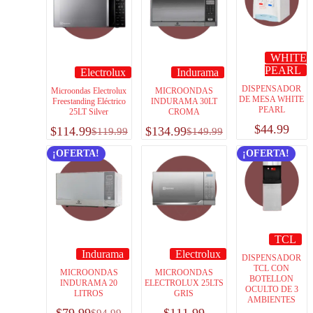
WHITE
PEARL
Electrolux
Indurama
DISPENSADOR
Microondas Electrolux
MICROONDAS
DE MESA WHITE
Freestanding Eléctrico
INDURAMA 30LT
PEARL
25LT Silver
CROMA
$
44.99
$
114.99
$
134.99
$
119.99
$
149.99
¡OFERTA!
¡OFERTA!
TCL
Indurama
Electrolux
DISPENSADOR
TCL CON
MICROONDAS
MICROONDAS
BOTELLON
INDURAMA 20
ELECTROLUX 25LTS
OCULTO DE 3
LITROS
GRIS
AMBIENTES