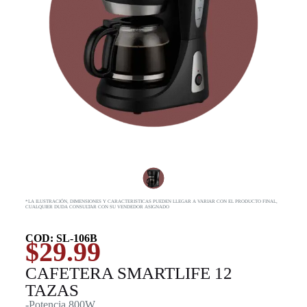
*LA ILUSTRACIÓN, DIMENSIONES Y CARACTERISTICAS PUEDEN LLEGAR A VARIAR CON EL PRODUCTO FINAL,
CUALQUIER DUDA CONSULTAR CON SU VENDEDOR ASIGNADO
COD: SL-106B
$
29.99
CAFETERA SMARTLIFE 12
TAZAS
-Potencia 800W