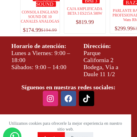
Beta 3
BAZ
SOUND
CAJA AMPLIFICADA
PARLANTE B
CONSOLA ENGLAND
BETA 3 ES215A 500W
PROFESIONAL 
SOUND DE 10
Watts R
$
819.99
CANALES ANALOGAS
$
299.99
$
$
174.99
$
194.99
Horario de atención:
Dirección:
Lunes a Viernes: 9:00 –
Parque
18:00
California 2
Sábados: 9:00 – 14:00
Bodega, Vía a
Daule 11 1/2
Síguenos en nuestras redes sociales:
Utilizamos cookies para ofrecerle la mejor experiencia en nuestro
sitio web.