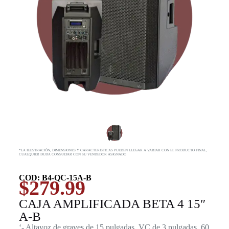
*LA ILUSTRACIÓN, DIMENSIONES Y CARACTERISTICAS PUEDEN LLEGAR A VARIAR CON EL PRODUCTO FINAL,
CUALQUIER DUDA CONSULTAR CON SU VENDEDOR ASIGNADO
COD: B4-QC-15A-B
$
279.99
CAJA AMPLIFICADA BETA 4 15″
A-B
‘- Altavoz de graves de 15 pulgadas, VC de 3 pulgadas, 60