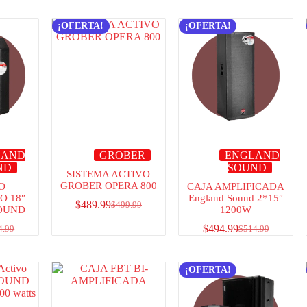
¡OFERTA!
¡OFERTA!
LAND
GROBER
ENGLAND
ND
SOUND
SISTEMA ACTIVO
GROBER OPERA 800
O
CAJA AMPLIFICADA
O 18″
England Sound 2*15″
$
489.99
$
499.99
OUND
1200W
$
494.99
4.99
$
514.99
¡OFERTA!