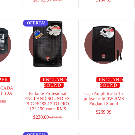
¡OFERTA!
BER
ENGLAND
ENGLAND
SOUND
SOUND
ICADA
T 10A
Parlante Profesional
Caja Amplificada 15
ENGLAND SOUND ES-
pulgadas 500W RMS
9.99
BIG BOSS 12-DJ PRO
England Sound
12″ 250 watts RMS
$
269.99
$
230.00
$
273.70