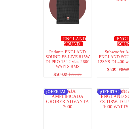
ENGLAND
ENG
SOUND
SOU
Parlante ENGLAND
Subwoofer A
SOUND ES-LIVE 815W
ENGLAND SOU
DJ PRO 15″ 2 vías 2600
12SYS-DJ 400 w
WATTS RMS
$
509.99
$
63
$
509.99
$
690.20
¡OFERTA!
¡OFERTA!