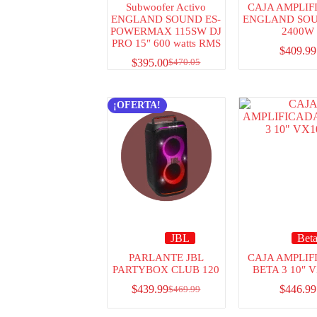
Subwoofer Activo
CAJA AMPLIF
ENGLAND SOUND ES-
ENGLAND SOU
POWERMAX 115SW DJ
2400W
PRO 15″ 600 watts RMS
$
409.99
$
395.00
$
470.05
¡OFERTA!
JBL
Beta
PARLANTE JBL
CAJA AMPLIF
PARTYBOX CLUB 120
BETA 3 10″ 
$
439.99
$
446.99
$
469.99