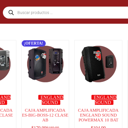
¡OFERTA!
LAND
ENGLAND
ENGLAND
ND
SOUND
SOUND
ICADA
CAJA AMPLIFICADA
CAJA AMPLIFICADA
 CLASE
ES-BIG-BOSS-12 CLASE
ENGLAND SOUND
AB
POWERMAX 10 BAT
$
179.99
$
194.99
$
189.99