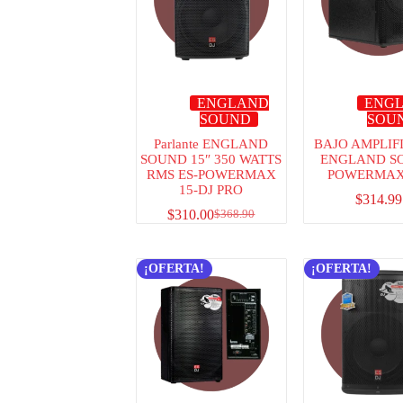
ENGLAND
ENG
SOUND
SOU
Parlante ENGLAND
BAJO AMPLIF
SOUND 15″ 350 WATTS
ENGLAND S
RMS ES-POWERMAX
POWERMAX
15-DJ PRO
$
314.99
$
310.00
$
368.90
¡OFERTA!
¡OFERTA!