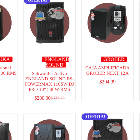
¡OFERTA!
UKA
ENGLAND
GROBER
SOUND
sional
CAJA AMPLIFICADA
 300 RMS
GROBER NEXT 12A
Subwoofer Activo
ENGLAND SOUND ES-
$
294.99
POWERMAX 110SW DJ
PRO 10″ 500W RMS
$
280.00
$
333.20
¡OFERTA!