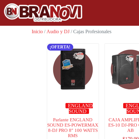
Inicio
/
Audio y DJ
/ Cajas Profesionales
¡OFERTA!
ENGLAND
ENG
SOUND
SOU
Parlante ENGLAND
CAJA AMPLIF
SOUND ES-POWERMAX
ES-10 DJ-PRO
8-DJ PRO 8″ 100 WATTS
AB
RMS
$
179.99