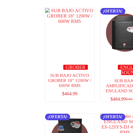
¡OFERTA!
GROBER
ENG
SOU
SUB BAJO ACTIVO
GROBER 18″ 1200W /
SUB BAJ
600W RMS
AMPLIFICAD
ENGLAND S
$
464.99
$
484.99
$
49
¡OFERTA!
¡OFERTA!