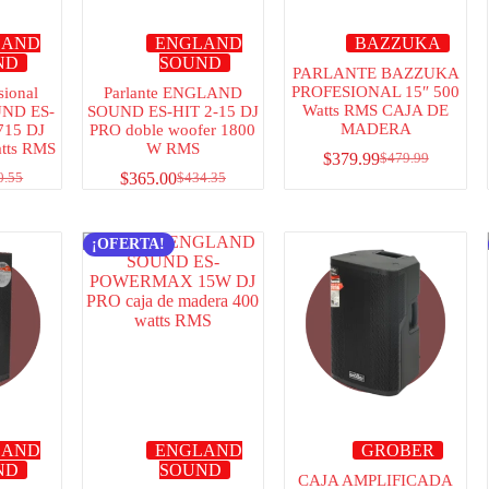
LAND
ENGLAND
BAZZUKA
ND
SOUND
PARLANTE BAZZUKA
PROFESIONAL 15″ 500
sional
Parlante ENGLAND
Watts RMS CAJA DE
ND ES-
SOUND ES-HIT 2-15 DJ
MADERA
15 DJ
PRO doble woofer 1800
tts RMS
W RMS
$
379.99
$
479.99
$
365.00
0.55
$
434.35
¡OFERTA!
LAND
ENGLAND
GROBER
ND
SOUND
CAJA AMPLIFICADA