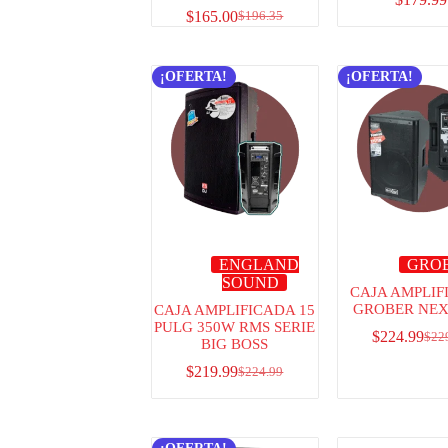
$
165.00
$
196.35
¡OFERTA!
¡OFERTA!
ENGLAND
GRO
SOUND
CAJA AMPLIF
GROBER NEX
CAJA AMPLIFICADA 15
PULG 350W RMS SERIE
$
224.99
$
22
BIG BOSS
$
219.99
$
224.99