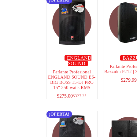
¡OFERTA!
ENGLAND
BAZZ
SOUND
Parlante Profe
Bazzuka P212 |
Parlante Profesional
ENGLAND SOUND ES-
$
279.99
BIG BOSS 15-DJ PRO
15″ 350 watts RMS
$
275.00
$
327.25
¡OFERTA!