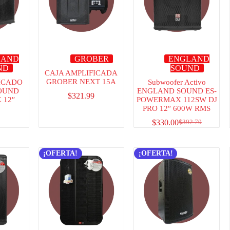
LAND
GROBER
ENGLAND
ND
SOUND
CAJA AMPLIFICADA
GROBER NEXT 15A
ICADO
Subwoofer Activo
OUND
ENGLAND SOUND ES-
$
321.99
 12″
POWERMAX 112SW DJ
PRO 12″ 600W RMS
$
330.00
$
392.70
¡OFERTA!
¡OFERTA!