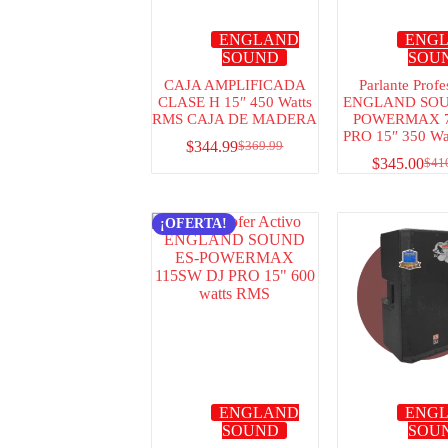
ENGLAND
ENG
SOUND
SOU
CAJA AMPLIFICADA
Parlante Profe
CLASE H 15″ 450 Watts
ENGLAND SOU
RMS CAJA DE MADERA
POWERMAX 7
PRO 15″ 350 Wa
$
344.99
$
369.99
$
345.00
$
41
¡OFERTA!
ENGLAND
ENG
SOUND
SOU