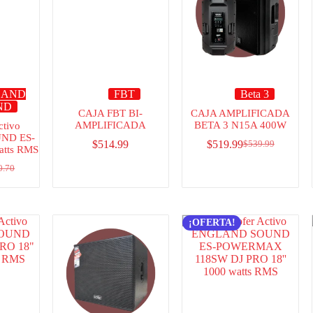
LAND
FBT
Beta 3
ND
CAJA FBT BI-
CAJA AMPLIFICADA
AMPLIFICADA
BETA 3 N15A 400W
ctivo
ND ES-
$
514.99
$
519.99
$
539.99
atts RMS
0.70
¡OFERTA!