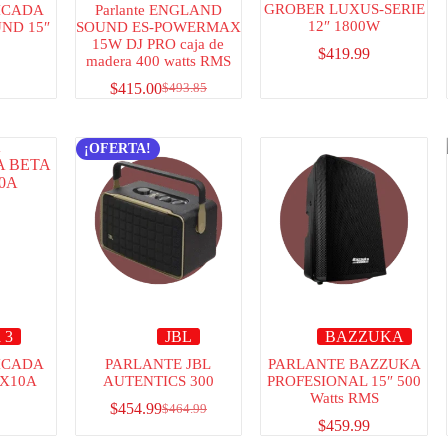
GROBER LUXUS-SERIE
ICADA
Parlante ENGLAND
12″ 1800W
ND 15″
SOUND ES-POWERMAX
15W DJ PRO caja de
$
419.99
madera 400 watts RMS
$
415.00
$
493.85
¡OFERTA!
 3
JBL
BAZZUKA
ICADA
PARLANTE JBL
PARLANTE BAZZUKA
VX10A
AUTENTICS 300
PROFESIONAL 15″ 500
Watts RMS
$
454.99
$
464.99
$
459.99