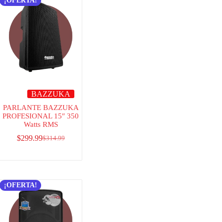
¡OFERTA!
BAZZUKA
PARLANTE BAZZUKA
PROFESIONAL 15″ 350
Watts RMS
$
299.99
$
314.99
¡OFERTA!