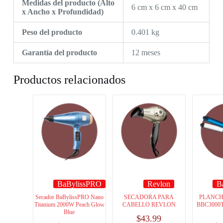
Medidas del producto (Alto
6 cm x 6 cm x 40 cm
x Ancho x Profundidad)
Peso del producto
0.401 kg
Garantía del producto
12 meses
Productos relacionados
BaBylissPRO
Revlon
B
Secador BaBylissPRO Nano
SECADORA PARA
PLANCH
Titanium 2000W Peach Glow
CABELLO REVLON
BBC3000
Blue
$
43.99