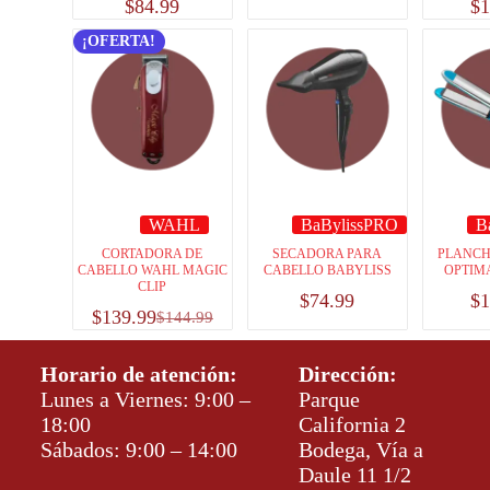
$
84.99
$
1
¡OFERTA!
WAHL
BaBylissPRO
B
CORTADORA DE
SECADORA PARA
PLANCH
CABELLO WAHL MAGIC
CABELLO BABYLISS
OPTIMA
CLIP
$
74.99
$
1
$
139.99
$
144.99
Horario de atención:
Dirección:
Lunes a Viernes: 9:00 –
Parque
18:00
California 2
Sábados: 9:00 – 14:00
Bodega, Vía a
Daule 11 1/2