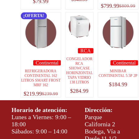
$
79.99
$
799.99
$
809.99
¡OFERTA!
RCA
CONGELADOR
Continental
Continental
RCA
SHOWCASE
REFRIGERADORA
MINIBAR
HORINZONTAL
CONTINENTAL 162
CONTINENTAL 5.5P 2P
TAPA VIDRIO
LITROS SMART FROST
138 LITROS
$
184.99
MRF 162
$
284.99
$
219.99
$
239.99
Horario de atención:
Dirección:
Lunes a Viernes: 9:00 –
Parque
18:00
California 2
Sábados: 9:00 – 14:00
Bodega, Vía a
Daule 11 1/2