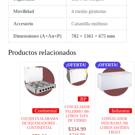
Movilidad
4 ruedas giratorias
Accesorio
Canastilla multiuso
Dimensiones (A×An×P)
782 × 1361 × 675 mm
Productos relacionados
¡OFERTA!
¡OFERTA!
BP
CONGELADOR
Continental
Indurama
PALERMO 300
LITROS TAPA
COCINETA ALABAMA
CONGELADOR
DE VIDRIO
DE 6QUEMADORES -
INDURAMA 700
CONTINENTAL
LITROS SISTEMA
$
334.99
FROST
$
348.99