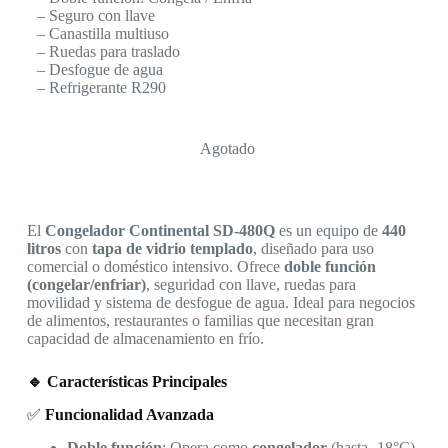
– Seguro con llave
– Canastilla multiuso
– Ruedas para traslado
– Desfogue de agua
– Refrigerante R290
Agotado
El
Congelador Continental SD-480Q
es un equipo de
440
litros
con
tapa de vidrio templado
, diseñado para uso
comercial o doméstico intensivo. Ofrece
doble función
(congelar/enfriar)
, seguridad con llave, ruedas para
movilidad y sistema de desfogue de agua. Ideal para negocios
de alimentos, restaurantes o familias que necesitan gran
capacidad de almacenamiento en frío.
🔹 Características Principales
✅
Funcionalidad Avanzada
Doble función
: Opera como
congelador
(hasta -18°C)