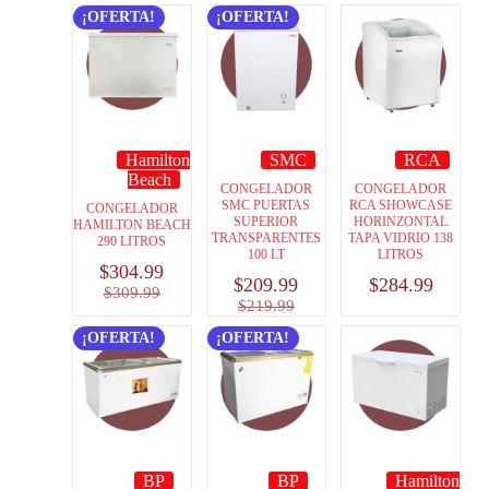
¡OFERTA!
¡OFERTA!
Hamilton
SMC
RCA
Beach
CONGELADOR
CONGELADOR
SMC PUERTAS
RCA SHOWCASE
CONGELADOR
SUPERIOR
HORINZONTAL
HAMILTON BEACH
TRANSPARENTES
TAPA VIDRIO 138
290 LITROS
100 LT
LITROS
$
304.99
$
209.99
$
284.99
$
309.99
$
219.99
¡OFERTA!
¡OFERTA!
BP
BP
Hamilton