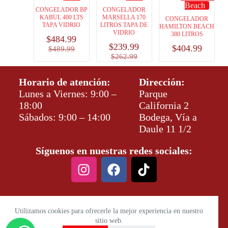
Beach
CONGELADOR BP
CONGELADOR
KABUL 400 LTS
MARSELLA 170
CONGELADOR
TAPA VIDRIO
LITROS TAPA DE
HAMILTON BEACH
VIDRIO
380 LITROS
$
484.99
$
239.99
$
404.99
$
489.99
$
262.99
Horario de atención:
Dirección:
Lunes a Viernes: 9:00 –
Parque
18:00
California 2
Sábados: 9:00 – 14:00
Bodega, Vía a
Daule 11 1/2
Síguenos en nuestras redes sociales:
Utilizamos cookies para ofrecerle la mejor experiencia en nuestro
sitio web.