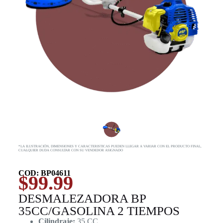
*LA ILUSTRACIÓN, DIMENSIONES Y CARACTERISTICAS PUEDEN LLEGAR A VARIAR CON EL PRODUCTO FINAL,
CUALQUIER DUDA CONSULTAR CON SU VENDEDOR ASIGNADO
COD: BP04611
$
99.99
DESMALEZADORA BP
35CC/GASOLINA 2 TIEMPOS
Cilindraje:
35 CC