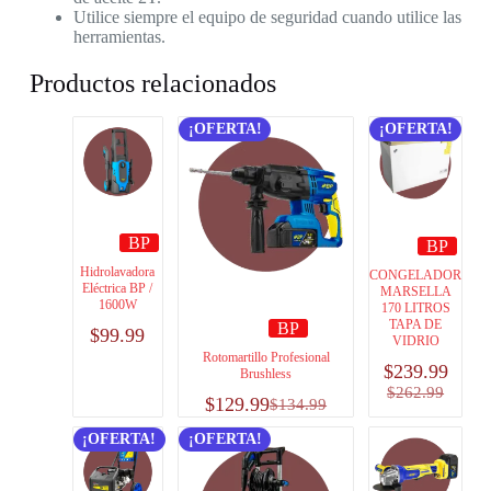
Utilice siempre el equipo de seguridad cuando utilice las
herramientas.
Productos relacionados
¡OFERTA!
¡OFERTA!
BP
BP
Hidrolavadora
CONGELADOR
Eléctrica BP /
MARSELLA
1600W
170 LITROS
TAPA DE
BP
$
99.99
VIDRIO
Rotomartillo Profesional
$
239.99
Brushless
$
262.99
$
129.99
$
134.99
¡OFERTA!
¡OFERTA!