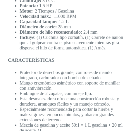
Cilindraje:
35 CC
Potencia:
1.5 HP
Motor:
2 Tiempos / Gasolina
Velocidad máx.:
11000 RPM
Capacidad tanque:
1.2 L
Diámetro de corte:
28 mm
Diámetro de hilo recomendado:
2.4 mm
Incluye
: (1) Cuchilla tipo corbatín, (1) Carrete de nailon
que al golpear contra el piso suavemente mientras gira
dispersa el hilo de forma automática. (1) Arnés.
CARACTERÍSTICAS
Protector de desechos grande, controles de mando
integrado, carburador con bomba de cebado.
Mango ergonómico asimétrico con soporte de manillar
con antivibración.
Embrague de 2 zapatas, con un eje fijo.
Esta desmalezadora ofrece una construcción robusta y
duradera, arranques fáciles y un manejo cómodo.
Especialmente recomendada para cortar la hierba y
maleza gruesa en pocos minutos, y abarcar grandes
extensiones de terreno.
Mezcla de gasolina y aceite 50:1 = 1 L gasolina + 20 ml
de aceite 2T.