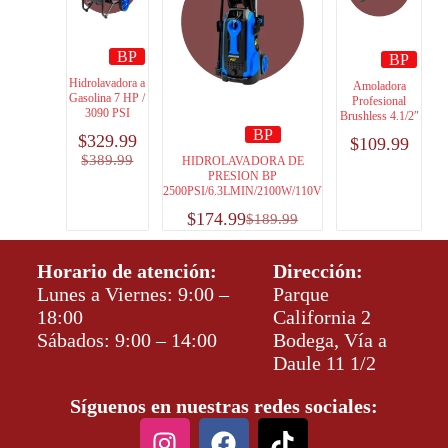
BP
BP
Hidrolavadora a
Amoladora
Gasolina 7 HP /
Profesional
3090 PSI
Brushless 4.1/2″
BP
$
329.99
$
109.99
$
389.99
HIDROLAVADORA DE
PRESION BP
2500PSI/6.3LMIN/2100W/110V
$
174.99
$
189.99
Horario de atención:
Dirección:
Lunes a Viernes: 9:00 –
Parque
18:00
California 2
Sábados: 9:00 – 14:00
Bodega, Vía a
Daule 11 1/2
Síguenos en nuestras redes sociales: