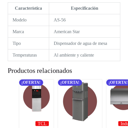
Característica
Especificación
Modelo
AS-56
Marca
American Star
Tipo
Dispensador de agua de mesa
Temperaturas
Al ambiente y caliente
Productos relacionados
¡OFERTA!
¡OFERTA!
¡OFERTA!
TCL
Ind