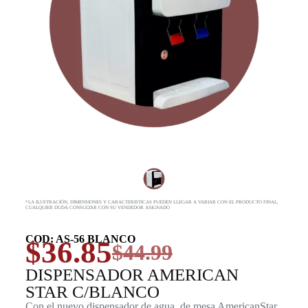
*LA ILUSTRACIÓN, DIMENSIONES Y CARACTERISTICAS PUEDEN LLEGAR A VARIAR CON EL PRODUCTO FINAL,
CUALQUIER DUDA CONSULTAR CON SU VENDEDOR ASIGNADO
COD: AS-56 BLANCO
$
36.85
$
44.99
DISPENSADOR AMERICAN
STAR C/BLANCO
Con el nuevo dispensador de agua, de mesa AmericanStar,