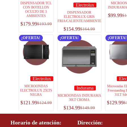
DISPENSADOR TCL
MICROO
Electrolux
CON BOTELLON
INDURAMA 
OCULTO DE 3
DISPENSADOR
$
99.99
$
1
AMBIENTES
ELECTROLUX GRIS
FRIA/CALIENTE/AMBIENTE
$
179.99
$
193.99
$
154.99
$
164.99
¡OFERTA!
¡OFERTA!
¡OFERTA!
Electrolux
Elec
MICROONDAS
Microondas El
Indurama
ELECTROLUX 25LTS
Freestanding E
NEGRA
31LT Sil
MICROONDAS INDURAMA
30LT CROMA
$
121.99
$
129.99
$
124.99
$
$
134.99
$
149.99
Horario de atención:
Dirección: