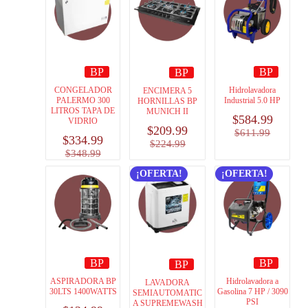
BP
BP
BP
CONGELADOR
Hidrolavadora
ENCIMERA 5
PALERMO 300
Industrial 5.0 HP
HORNILLAS BP
LITROS TAPA DE
MUNICH II
$
584.99
VIDRIO
$
209.99
$
611.99
$
334.99
$
224.99
$
348.99
¡OFERTA!
¡OFERTA!
BP
BP
BP
ASPIRADORA BP
Hidrolavadora a
LAVADORA
30LTS 1400WATTS
Gasolina 7 HP / 3090
SEMIAUTOMATIC
PSI
A SUPREMEWASH