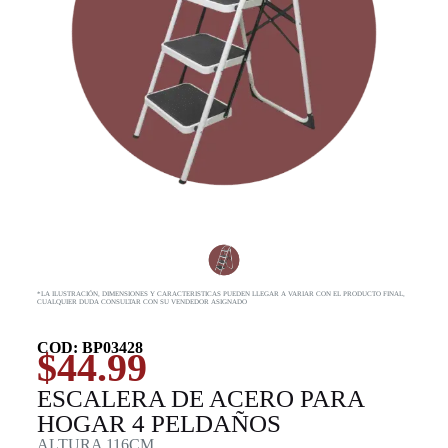
*LA ILUSTRACIÓN, DIMENSIONES Y CARACTERISTICAS PUEDEN LLEGAR A VARIAR CON EL PRODUCTO FINAL,
CUALQUIER DUDA CONSULTAR CON SU VENDEDOR ASIGNADO
COD: BP03428
$
44.99
ESCALERA DE ACERO PARA
HOGAR 4 PELDAÑOS
ALTURA 116CM