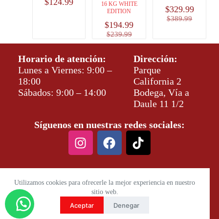
$
124.99
16 KG WHITE
$
329.99
EDITION
$
389.99
$
194.99
$
239.99
Horario de atención:
Dirección:
Lunes a Viernes: 9:00 –
Parque
18:00
California 2
Sábados: 9:00 – 14:00
Bodega, Vía a
Daule 11 1/2
Síguenos en nuestras redes sociales:
Utilizamos cookies para ofrecerle la mejor experiencia en nuestro
sitio web.
Aceptar
Denegar