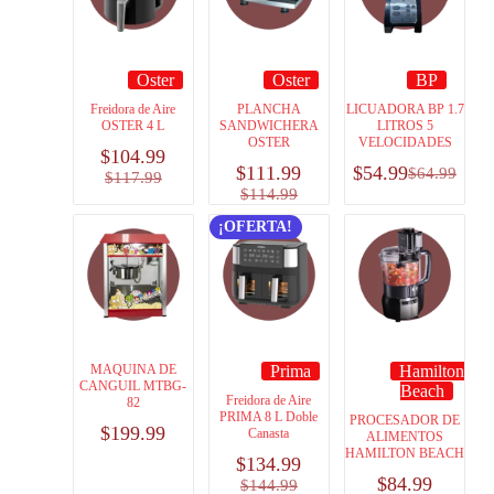
Oster
Oster
BP
Freidora de Aire
PLANCHA
LICUADORA BP 1.7
OSTER 4 L
SANDWICHERA
LITROS 5
OSTER
VELOCIDADES
$
104.99
$
111.99
$
54.99
$
64.99
$
117.99
$
114.99
¡OFERTA!
MAQUINA DE
Prima
Hamilton
CANGUIL MTBG-
Beach
Freidora de Aire
82
PRIMA 8 L Doble
PROCESADOR DE
$
199.99
Canasta
ALIMENTOS
HAMILTON BEACH
$
134.99
$
84.99
$
144.99