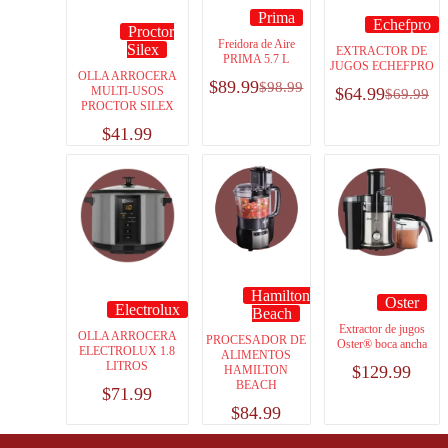
Prima
Echefpro
Proctor
Freidora de Aire
Silex
EXTRACTOR DE
PRIMA 5.7 L
JUGOS ECHEFPRO
OLLA ARROCERA
$
89.99
$
98.99
MULTI-USOS
$
64.99
$
69.99
PROCTOR SILEX
$
41.99
Hamilton
Oster
Electrolux
Beach
Extractor de jugos
OLLA ARROCERA
PROCESADOR DE
Oster® boca ancha
ELECTROLUX 1.8
ALIMENTOS
LITROS
$
129.99
HAMILTON
BEACH
$
71.99
$
84.99