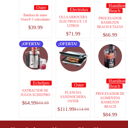
Hamilton
Oster
Electrolux
Beach
Batidora de mano
OLLA ARROCERA
PROCESADOR
Oster® 5 velocidades
ELECTROLUX 1.8
HAMILTON
LITROS
$
39.99
BEACH 8 TAZAS
$
71.99
$
66.99
¡OFERTA!
¡OFERTA!
Hamilton
Echefpro
Oster
Beach
EXTRACTOR DE
PLANCHA
PROCESADOR DE
JUGOS ECHEFPRO
SANDWICHERA
ALIMENTOS
OSTER
$
64.99
HAMILTON
$
69.99
BEACH
$
111.99
$
114.99
$
84.99