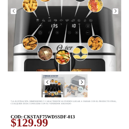
*LA ILUSTRACIÓN, DIMENSIONES Y CARACTERISTICAS PUEDEN LLEGAR A VARIAR CON EL PRODUCTO FINAL,
CUALQUIER DUDA CONSULTAR CON SU VENDEDOR ASIGNADO
COD: CKSTAF75WDSSDF-013
$
129.99