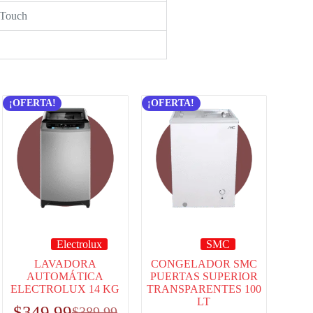
 Touch
¡OFERTA!
¡OFERTA!
Electrolux
SMC
LAVADORA
CONGELADOR SMC
AUTOMÁTICA
PUERTAS SUPERIOR
ELECTROLUX 14 KG
TRANSPARENTES 100
LT
$
349.99
$
389.99