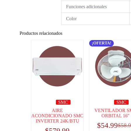
Funciones adicionales
Color
Productos relacionados
¡OFERTA!
SMC
SMC
AIRE
VENTILADOR S
ACONDICIONADO SMC
ORBITAL 16″
INVERTER 24K/BTU
$
54.99
$
58.
$
579.99