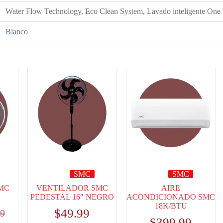
Water Flow Technology, Eco Clean System, Lavado inteligente One
Blanco
SMC
SMC
MC
VENTILADOR SMC
AIRE
PEDESTAL 16″ NEGRO
ACONDICIONADO SMC
18K/BTU
$
49.99
99
$
399.99