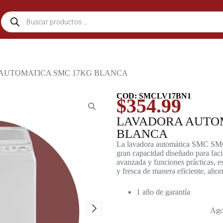
 AUTOMATICA SMC 17KG BLANCA
COD: SMCLV17BN1
$
354.99
LAVADORA AUTOM
BLANCA
La lavadora automática SMC SM
gran capacidad diseñado para facil
avanzada y funciones prácticas, es
y fresca de manera eficiente, aho
1 año de garantía
Ago