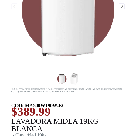
*LA ILUSTRACIÓN, DIMENSIONES Y CARACTERISTICAS PUEDEN LLEGAR A VARIAR CON EL PRODUCTO FINAL,
CUALQUIER DUDA CONSULTAR CON SU VENDEDOR ASIGNADO
COD: MA500W190W-EC
$
389.99
LAVADORA MIDEA 19KG
BLANCA
‘- Capacidad 19kg