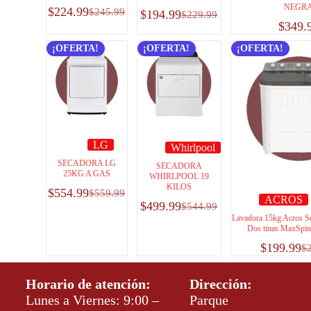
NEGR
$
224.99
$
245.99
$
194.99
$
229.99
$
349.
¡OFERTA!
¡OFERTA!
¡OFERTA!
LG
Whirlpool
SECADORA LG
SECADORA
25KG A GAS
WHIRLPOOL 19
KILOS
$
554.99
$
559.99
ACROS
$
499.99
$
544.99
Lavadora 15kg Acros S
Dos tinas MaxSpin
$
199.99
$
Horario de atención:
Dirección:
Lunes a Viernes: 9:00 –
Parque