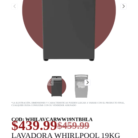
*LA ILUSTRACIÓN, DIMENSIONES Y CARACTERISTICAS PUEDEN LLEGAR A VARIAR CON EL PRODUCTO FINAL,
CUALQUIER DUDA CONSULTAR CON SU VENDEDOR ASIGNADO
COD: WHILAVCARWW19NTBHLA
$
439.99
$
459.99
LAVADORA WHIRLPOOL 19KG