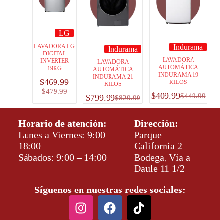
LG
Indurama
LAVADORA LG
Indurama
DIGITAL
LAVADORA
INVERTER
LAVADORA
AUTOMÁTICA
19KG
AUTOMÁTICA
INDURAMA 19
INDURAMA 21
$
469.99
KILOS
KILOS
$
479.99
$
409.99
$
449.99
$
799.99
$
829.99
Horario de atención:
Dirección:
Lunes a Viernes: 9:00 –
Parque
18:00
California 2
Sábados: 9:00 – 14:00
Bodega, Vía a
Daule 11 1/2
Síguenos en nuestras redes sociales: