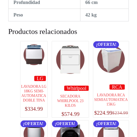
Profundidad
66 cm
Peso
42 kg
Productos relacionados
¡OFERTA!
LG
RCA
LAVADORA LG
Whirlpool
18KG SEMI-
LAVADORA RCA
AUTOMATICA
SECADORA
SEMIAUTOMATICA
DOBLE TINA
WHIRLPOOL 23
15KG
KILOS
$
334.99
$
224.99
$
234.99
$
574.99
¡OFERTA!
¡OFERTA!
¡OFERTA!