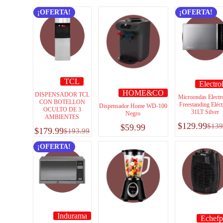
¡OFERTA!
¡OFERTA!
TCL
Electro
HOME&CO
DISPENSADOR TCL
Microondas Electr
CON BOTELLON
Freestanding Eléct
Dispensador Home WD-100
OCULTO DE 3
31LT Silver
Negro
AMBIENTES
$
129.99
$
139
$
59.99
$
179.99
$
193.99
¡OFERTA!
Indurama
Echefp