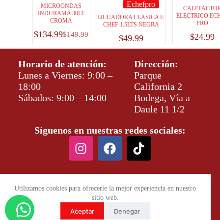
Echefpro
MICROONDAS
CALEFACTO
INDURAMA 30LT
ELECTRICO EC
LICUADORA CLASICA E-
CROMA
PRO
CHEF 1.5LTS NEGRA
$
134.99
$
149.99
$
24.99
$
49.99
Horario de atención:
Dirección:
Lunes a Viernes: 9:00 –
Parque
18:00
California 2
Sábados: 9:00 – 14:00
Bodega, Vía a
Daule 11 1/2
Síguenos en nuestras redes sociales:
Utilizamos cookies para ofrecerle la mejor experiencia en nuestro
sitio web.
Aceptar
Denegar