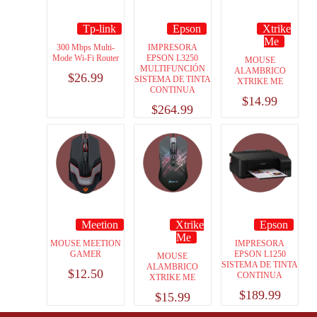
Tp-link
Epson
Xtrike
Me
300 Mbps Multi-
IMPRESORA
Mode Wi-Fi Router
EPSON L3250
MOUSE
MULTIFUNCIÓN
ALAMBRICO
$
26.99
SISTEMA DE TINTA
XTRIKE ME
CONTINUA
$
14.99
$
264.99
Meetion
Xtrike
Epson
Me
MOUSE MEETION
IMPRESORA
GAMER
EPSON L1250
MOUSE
SISTEMA DE TINTA
ALAMBRICO
$
12.50
CONTINUA
XTRIKE ME
$
189.99
$
15.99