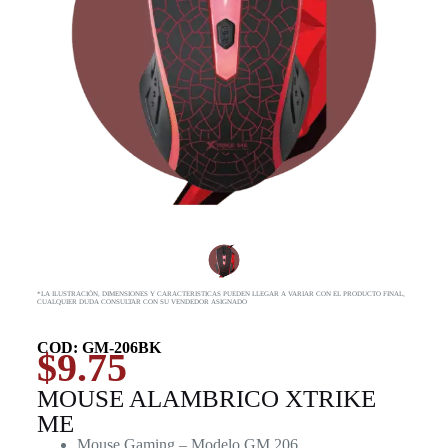
*LA ILUSTRACIÓN, DIMENSIONES Y CARACTERISTICAS PUEDEN LLEGAR A VARIAR CON EL PRODUCTO FINAL,
CUALQUIER DUDA CONSULTAR CON SU VENDEDOR ASIGNADO
COD: GM-206BK
$
9.75
MOUSE ALAMBRICO XTRIKE
ME
Mouse Gaming – Modelo GM 206