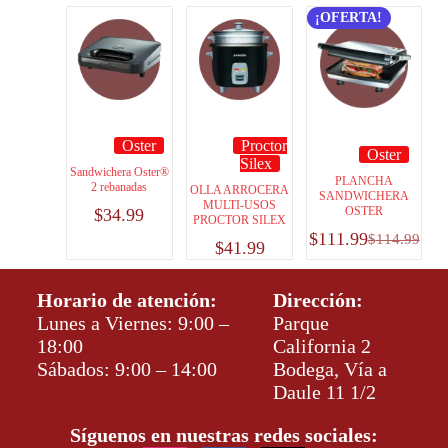
¡OFERTA!
Oster
Proctor
Oster
Silex
Sandwichera Oster®
PLANCHA
2 rebanadas
OLLA ARROCERA
SANDWICHERA
MULTI-USOS
OSTER
$
34.99
PROCTOR SILEX
$
111.99
$
114.99
$
41.99
Horario de atención:
Dirección:
Lunes a Viernes: 9:00 –
Parque
18:00
California 2
Sábados: 9:00 – 14:00
Bodega, Vía a
Daule 11 1/2
Síguenos en nuestras redes sociales: