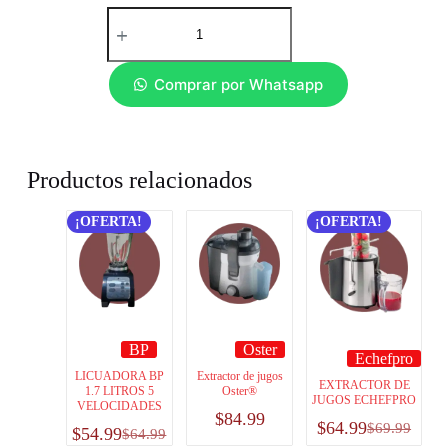
Comprar por Whatsapp
Productos relacionados
¡OFERTA!
¡OFERTA!
BP
Oster
Echefpro
LICUADORA BP
Extractor de jugos
EXTRACTOR DE
1.7 LITROS 5
Oster®
JUGOS ECHEFPRO
VELOCIDADES
$
84.99
$
64.99
$
69.99
$
54.99
$
64.99