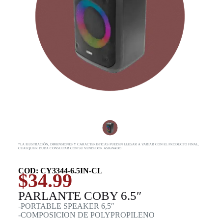
*LA ILUSTRACIÓN, DIMENSIONES Y CARACTERISTICAS PUEDEN LLEGAR A VARIAR CON EL PRODUCTO FINAL,
CUALQUIER DUDA CONSULTAR CON SU VENDEDOR ASIGNADO
COD: CY3344-6.5IN-CL
$
34.99
PARLANTE COBY 6.5″
-PORTABLE SPEAKER 6,5″
-COMPOSICION DE POLYPROPILENO