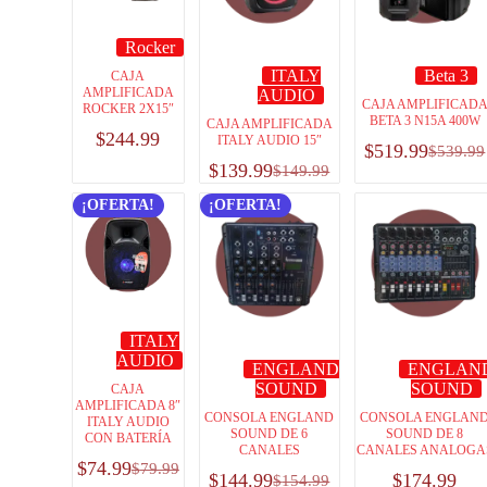
Rocker
ITALY
Beta 3
CAJA
AMPLIFICADA
AUDIO
CAJA AMPLIFICAD
ROCKER 2X15″
BETA 3 N15A 400W
CAJA AMPLIFICADA
$
244.99
ITALY AUDIO 15″
$
519.99
$
539.99
$
139.99
$
149.99
¡OFERTA!
¡OFERTA!
ITALY
AUDIO
ENGLAND
ENGLAN
SOUND
SOUND
CAJA
AMPLIFICADA 8″
CONSOLA ENGLAND
CONSOLA ENGLAN
ITALY AUDIO
SOUND DE 6
SOUND DE 8
CON BATERÍA
CANALES
CANALES ANALOGA
$
74.99
$
79.99
$
144.99
$
174.99
$
154.99