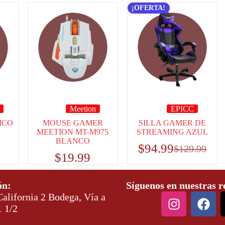
¡OFERTA!
Meetion
EPICC
ICO
MOUSE GAMER
SILLA GAMER DE
MEETION MT-M975
STREAMING AZUL
BLANCO
$
94.99
$
129.99
$
19.99
ón:
Síguenos en nuestras r
alifornia 2 Bodega, Vía a
1 1/2