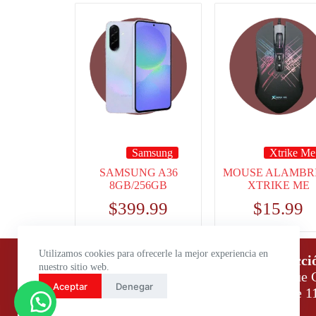
Samsung
Xtrike Me
SAMSUNG A36
MOUSE ALAMBR
8GB/256GB
XTRIKE ME
$
399.99
$
15.99
Utilizamos cookies para ofrecerle la mejor experiencia en
Horario de atención:
Direcci
nuestro sitio web.
Lunes a Viernes: 9:00 – 18:00
Parque C
Aceptar
Denegar
Sábados: 9:00 – 14:00
Daule 1