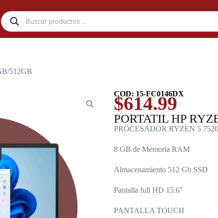
GB/512GB
COD: 15-FC0146DX
$
614.99
PORTATIL HP RYZ
PROCESADOR RYZEN 5 752
8 GB de Memoria RAM
Almacenamiento 512 Gb SSD
Pantalla full HD 15.6″
PANTALLA TOUCH