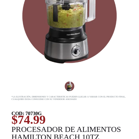
*LA ILUSTRACIÓN, DIMENSIONES Y CARACTERISTICAS PUEDEN LLEGAR A VARIAR CON EL PRODUCTO FINAL,
CUALQUIER DUDA CONSULTAR CON SU VENDEDOR ASIGNADO
COD: 70730G
$
74.99
PROCESADOR DE ALIMENTOS
HAMILTON BEACH 10TZ