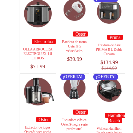
Oster
Prima
Electrolux
Batidora de mano
Freidora de Aire
Oster® 5
OLLA ARROCERA
PRIMA 8 L Doble
velocidades
ELECTROLUX 1.8
Canasta
LITROS
$
39.99
$
134.99
$
71.99
$
144.99
¡OFERTA!
¡OFERTA!
Oster
Hamilton
Oster
Licuadora clásica
Beach
Oster® negra serie
Extractor de jugos
Waflera Hamilton
profesional
Oster® boca ancha