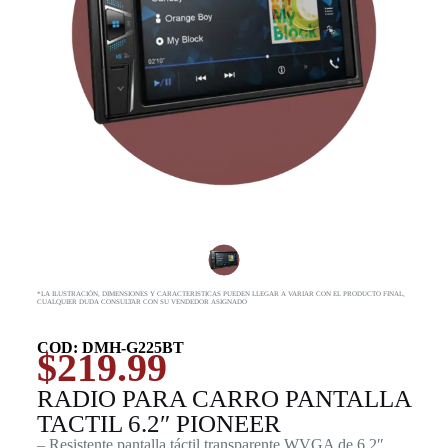
*LA ILUSTRACIÓN, DIMENSIONES Y CARACTERISTICAS PUEDEN LLEGAR A VARIAR CON EL PRODUCTO FINAL,
CUALQUIER DUDA CONSULTAR CON SU VENDEDOR ASIGNADO
COD: DMH-G225BT
$
219.99
RADIO PARA CARRO PANTALLA
TACTIL 6.2″ PIONEER
– Resistente pantalla táctil transparente WVGA de 6,2″