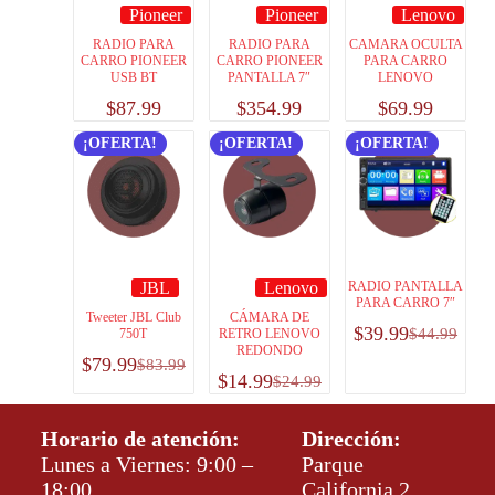
Pioneer
Pioneer
Lenovo
RADIO PARA
RADIO PARA
CAMARA OCULTA
CARRO PIONEER
CARRO PIONEER
PARA CARRO
USB BT
PANTALLA 7″
LENOVO
$
87.99
$
354.99
$
69.99
¡OFERTA!
¡OFERTA!
¡OFERTA!
JBL
Lenovo
RADIO PANTALLA
PARA CARRO 7″
Tweeter JBL Club
CÁMARA DE
$
39.99
$
44.99
750T
RETRO LENOVO
REDONDO
$
79.99
$
83.99
$
14.99
$
24.99
Horario de atención:
Dirección:
Lunes a Viernes: 9:00 –
Parque
18:00
California 2