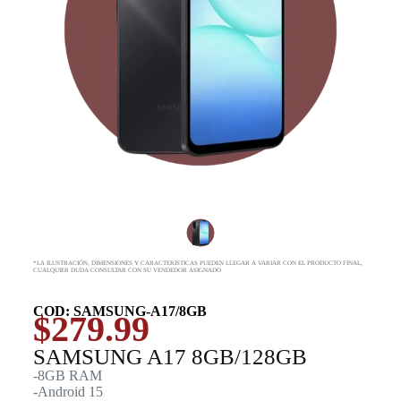
*LA ILUSTRACIÓN, DIMENSIONES Y CARACTERISTICAS PUEDEN LLEGAR A VARIAR CON EL PRODUCTO FINAL,
CUALQUIER DUDA CONSULTAR CON SU VENDEDOR ASIGNADO
COD: SAMSUNG-A17/8GB
$
279.99
SAMSUNG A17 8GB/128GB
-8GB RAM
-Android 15