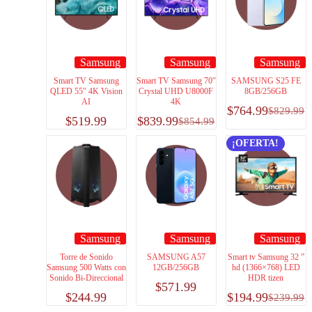
Samsung
Samsung
Samsung
Smart TV Samsung
Smart TV Samsung 70″
SAMSUNG S25 FE
QLED 55″ 4K Vision
Crystal UHD U8000F
8GB/256GB
AI
4K
$
764.99
$
829.99
$
519.99
$
839.99
$
854.99
¡OFERTA!
Samsung
Samsung
Samsung
Torre de Sonido
SAMSUNG A57
Smart tv Samsung 32 ”
Samsung 500 Watts con
12GB/256GB
hd (1366×768) LED
Sonido Bi-Direccional
HDR tizen
$
571.99
$
244.99
$
194.99
$
239.99