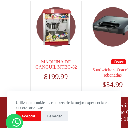
MAQUINA DE
Oster
CANGUIL MTBG-82
Sandwichera Oster
$
199.99
rebanadas
$
34.99
Utilizamos cookies para ofrecerle la mejor experiencia en
Horario de atención:
Direcci
nuestro sitio web.
Lunes a Viernes: 9:00 – 18:00
Parque C
Aceptar
Denegar
Sábados: 9:00 – 14:00
Daule 1