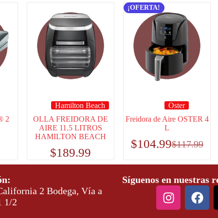
¡OFERTA!
Hamilton Beach
Oster
® 2
OLLA FREIDORA DE
Freidora de Aire OSTER 4
AIRE 11.5 LITROS
L
HAMILTON BEACH
$
104.99
$
117.99
$
189.99
ón:
Síguenos en nuestras r
alifornia 2 Bodega, Vía a
1 1/2