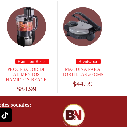
Hamilton Beach
Brentwood
PROCESADOR DE
MAQUINA PARA
ALIMENTOS
TORTILLAS 20 CMS
HAMILTON BEACH
$
44.99
$
84.99
edes sociales: