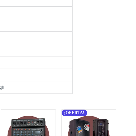
gh
¡OFERTA!