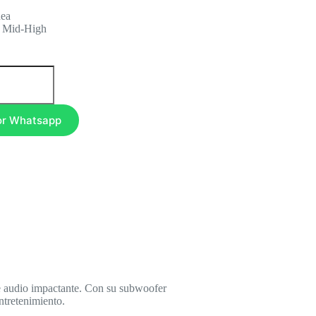
nea
 Mid-High
or Whatsapp
e audio impactante. Con su subwoofer
ntretenimiento.