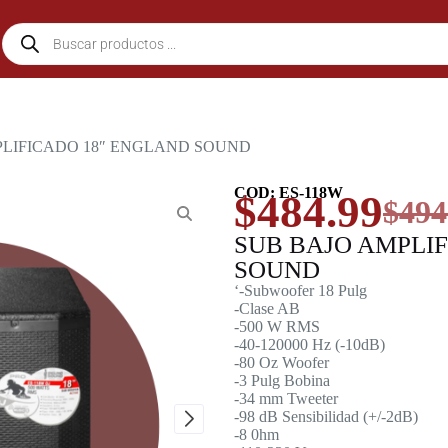
PLIFICADO 18″ ENGLAND SOUND
COD: ES-118W
$
484.99
$
494
SUB BAJO AMPLI
SOUND
‘-Subwoofer 18 Pulg
-Clase AB
-500 W RMS
-40-120000 Hz (-10dB)
-80 Oz Woofer
-3 Pulg Bobina
-34 mm Tweeter
-98 dB Sensibilidad (+/-2dB)
-8 0hm