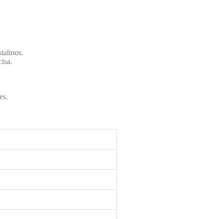
talinos.
isa.
es.