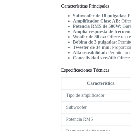
Características Principales
Subwoofer de 18 pulgadas:
Pr
Amplificador Clase AB:
Ofrec
Potencia RMS de 500W:
Garan
Amplia respuesta de frecuenc
Woofer de 80 oz:
Ofrece una ex
Bobina de 3 pulgadas:
Permite
Tweeter de 34 mm:
Proporciona
Alta sensibilidad:
Permite un r
Conectividad versátil:
Ofrece m
Especificaciones Técnicas
Característica
Tipo de amplificador
Subwoofer
Potencia RMS