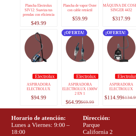
Plancha Electrolux
Plancha de vapor Oster
MÁQUINA DE COS
SIV12: Suaviza tus
con cable retráctil
SINGER 4432
prendas con eficiencia
$
59.99
$
317.99
$
49.99
¡OFERTA!
¡OFERTA!
Electrolux
Electrolux
Electrolu
ASPIRADORA
ASPIRADORA
ASPIRADORA
ELECTROLUX
ELECTROLUX 1300W
ELECTROLUX
2 EN 1
$
94.99
$
114.99
$
134.9
$
64.99
$
69.99
Horario de atención:
Dirección:
Lunes a Viernes: 9:00 –
Parque
18:00
California 2