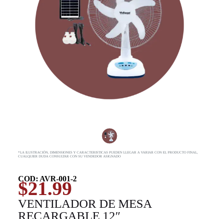
*LA ILUSTRACIÓN, DIMENSIONES Y CARACTERISTICAS PUEDEN LLEGAR A VARIAR CON EL PRODUCTO FINAL,
CUALQUIER DUDA CONSULTAR CON SU VENDEDOR ASIGNADO
COD: AVR-001-2
$
21.99
VENTILADOR DE MESA
RECARGABLE 12″