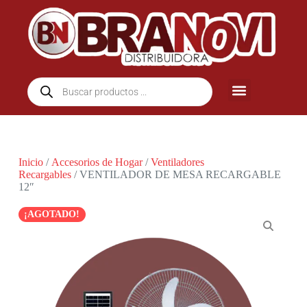
Inicio
/
Accesorios de Hogar
/
Ventiladores
Recargables
/ VENTILADOR DE MESA RECARGABLE
12″
¡AGOTADO!