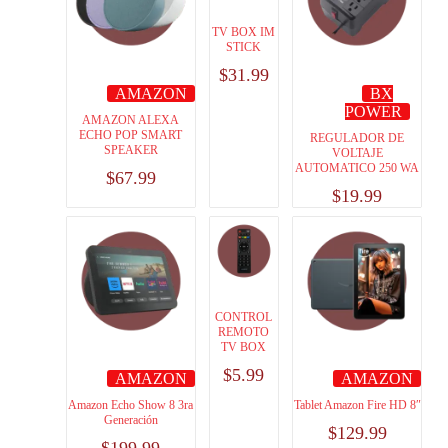
TV BOX IM
STICK
$
31.99
AMAZON
BX
POWER
AMAZON ALEXA
ECHO POP SMART
REGULADOR DE
SPEAKER
VOLTAJE
AUTOMATICO 250 WA
$
67.99
$
19.99
CONTROL
REMOTO
TV BOX
$
5.99
AMAZON
AMAZON
Amazon Echo Show 8 3ra
Tablet Amazon Fire HD 8″
Generación
$
129.99