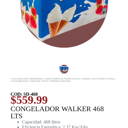
*LA ILUSTRACIÓN, DIMENSIONES Y CARACTERISTICAS PUEDEN LLEGAR A VARIAR CON EL PRODUCTO FINAL,
CUALQUIER DUDA CONSULTAR CON SU VENDEDOR ASIGNADO
COD: SD-468
$
559.99
CONGELADOR WALKER 468
LTS
Capacidad: 468 litros
Eficiencia Energética: 2.37 Kw/Año