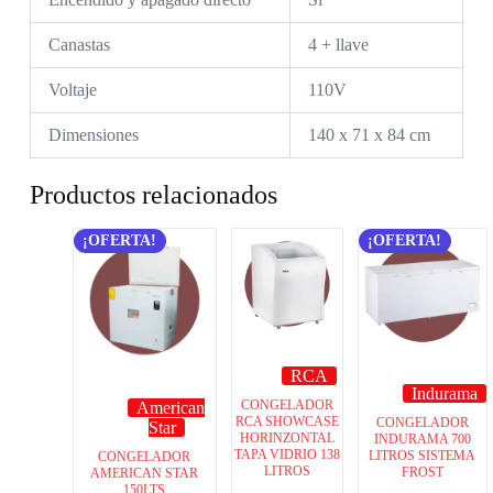
Canastas
4 + llave
Voltaje
110V
Dimensiones
140 x 71 x 84 cm
Productos relacionados
¡OFERTA!
¡OFERTA!
RCA
Indurama
CONGELADOR
American
RCA SHOWCASE
CONGELADOR
Star
HORINZONTAL
INDURAMA 700
TAPA VIDRIO 138
LITROS SISTEMA
CONGELADOR
LITROS
FROST
AMERICAN STAR
150LTS