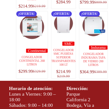
$
284.99
$
799.99
$
809.99
$
214.99
$
219.99
¡OFERTA!
¡OFERTA!
¡OFERTA!
SMC
Indurama
CONGELADOR
Continental
SMC PUERTAS
CONGELADOR
CONGELADOR
SUPERIOR
INDURAMA TAPA
CONTINENTAL 268
TRANSPARENTES
DE VIDRIO 200
LITROS
100 LT
LITROS
$
299.99
$
214.99
$
329.99
$
364.99
$
389.99
$
219.99
Horario de atención:
Dirección:
Lunes a Viernes: 9:00 –
Parque
18:00
California 2
Sábados: 9:00 – 14:00
Bodega, Vía a