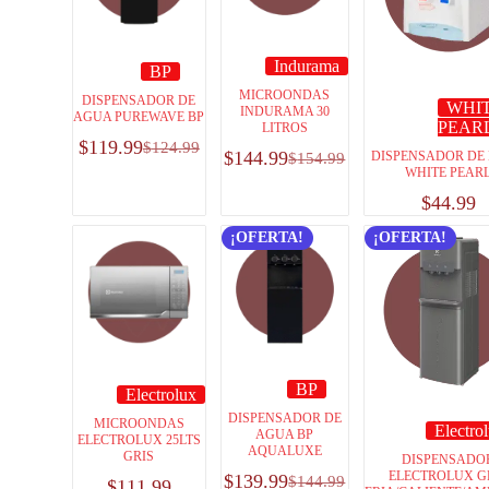
Indurama
BP
MICROONDAS
DISPENSADOR DE
WHI
INDURAMA 30
AGUA PUREWAVE BP
PEAR
LITROS
$
119.99
$
124.99
$
144.99
DISPENSADOR DE
$
154.99
WHITE PEAR
$
44.99
¡OFERTA!
¡OFERTA!
BP
Electrolux
DISPENSADOR DE
MICROONDAS
Electro
AGUA BP
ELECTROLUX 25LTS
AQUALUXE
GRIS
DISPENSADO
ELECTROLUX G
$
139.99
$
144.99
$
111.99