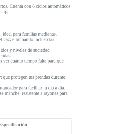
tos. Cuenta con 6 ciclos automáticos
carga.
 ideal para familias medianas.
icaz, eliminando incluso las
jidos y niveles de suciedad
endas.
s ver cuánto tiempo falta para que
rt que protegen tus prendas durante
ueador para facilitar tu día a día.
e manche, resistente a rayones para
Especificación