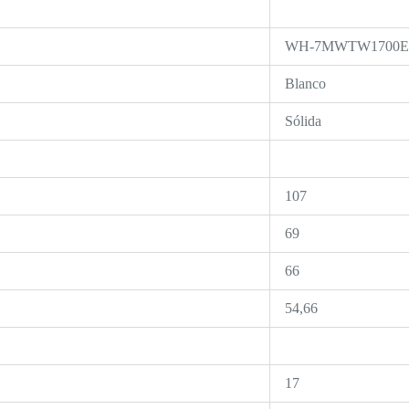
WH-7MWTW1700
Blanco
Sólida
107
69
66
54,66
17