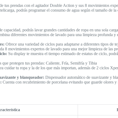
e tus prendas con el agitador Double Action y sus 8 movimientos exper
ntelicarga, podrás programar el consumo de agua según el tamaño de la 
 capacidad, podrás lavar grandes cantidades de ropa en una sola carga,
mbina diferentes movimientos de lavado para una limpieza profunda y ef
es:
Ofrece una variedad de ciclos para adaptarse a diferentes tipos de te
da 8 movimientos expertos de lavado para una mejor limpieza de las pr
clo:
Su display te muestra el tiempo estimado de estatus de ciclo, podrá
 que protegen tus prendas: Caliente, Fría, Semifría y Tibia
ra cuidar tu ropa y la de los que más importan, además de 2 ciclos Xpe
uavizante y blanqueador:
Dispensador automático de suavizante y blanq
:
Cuenta con recubrimiento de porcelana evitando que guarde olores y s
racterística