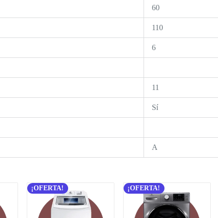
60
110
6
11
Sí
A
¡OFERTA!
¡OFERTA!