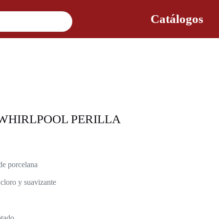
Catálogos
WHIRLPOOL PERILLA
de porcelana
cloro y suavizante
tado