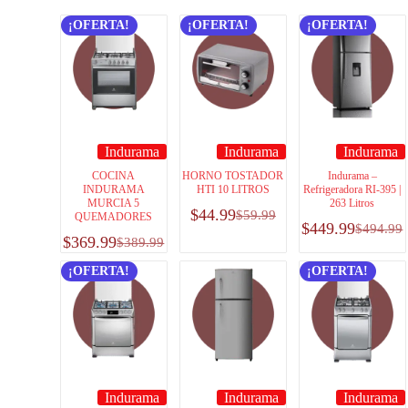
¡OFERTA!
¡OFERTA!
¡OFERTA!
Indurama
Indurama
Indurama
COCINA
HORNO TOSTADOR
Indurama –
INDURAMA
HTI 10 LITROS
Refrigeradora RI-395 |
MURCIA 5
263 Litros
$
44.99
$
59.99
QUEMADORES
$
449.99
$
494.99
$
369.99
$
389.99
¡OFERTA!
¡OFERTA!
Indurama
Indurama
Indurama