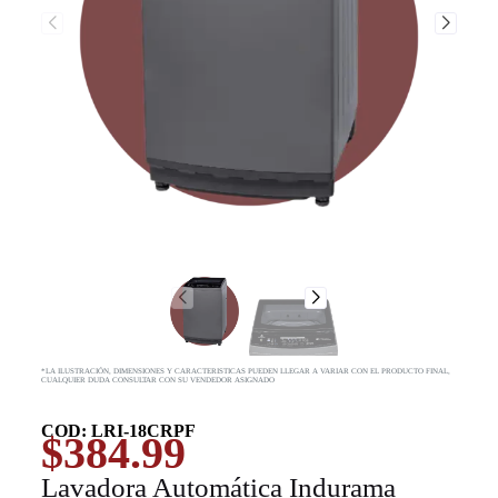
*LA ILUSTRACIÓN, DIMENSIONES Y CARACTERISTICAS PUEDEN LLEGAR A VARIAR CON EL PRODUCTO FINAL,
CUALQUIER DUDA CONSULTAR CON SU VENDEDOR ASIGNADO
COD: LRI-18CRPF
$
384.99
Lavadora Automática Indurama