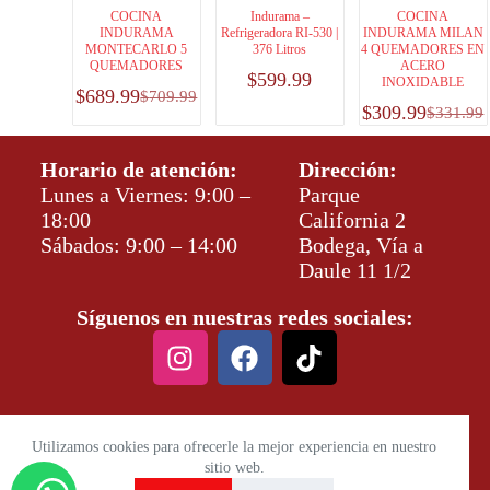
COCINA
Indurama –
COCINA
INDURAMA
Refrigeradora RI-530 |
INDURAMA MILAN
MONTECARLO 5
376 Litros
4 QUEMADORES EN
QUEMADORES
ACERO
$
599.99
INOXIDABLE
$
689.99
$
709.99
$
309.99
$
331.99
Horario de atención:
Dirección:
Lunes a Viernes: 9:00 –
Parque
18:00
California 2
Sábados: 9:00 – 14:00
Bodega, Vía a
Daule 11 1/2
Síguenos en nuestras redes sociales:
Utilizamos cookies para ofrecerle la mejor experiencia en nuestro
sitio web.